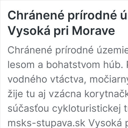
Chránené prírodné ú
Vysoká pri Morave
Chránené prírodné územi
lesom a bohatstvom húb. P
vodného vtáctva, močiarn
žije tu aj vzácna korytna
súčasťou cykloturistickej t
msks-stupava.sk Vysoká p