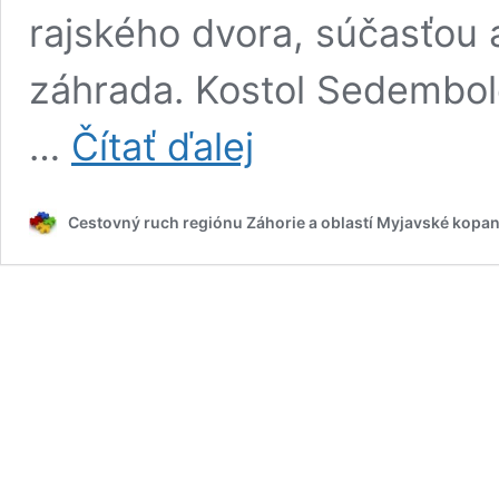
rajského dvora, súčasťou a
záhrada. Kostol Sedembol
Kostol
…
Čítať ďalej
a
kláštor
františkánov
Cestovný ruch regiónu Záhorie a oblastí Myjavské kopan
v
Skalici