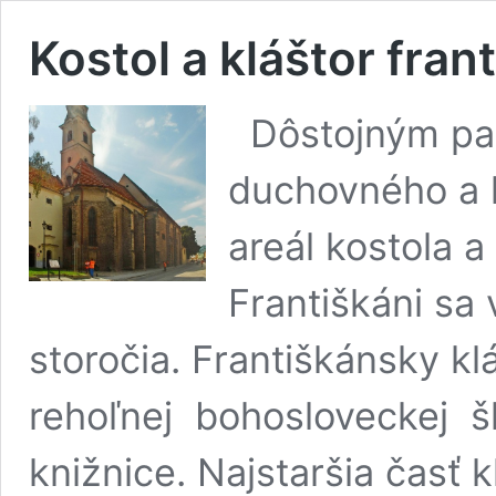
Kostol a kláštor fran
Dôstojným pa
duchovného a k
areál kostola a
Františkáni sa v
storočia. Františkánsky kl
rehoľnej bohosloveckej š
knižnice. Najstaršia časť 