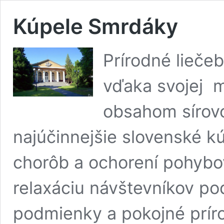
Kúpele Smrdáky
Prírodné lieče
vďaka svojej m
obsahom sírov
najúčinnejšie slovenské k
chorôb a ochorení pohybo
relaxáciu návštevníkov po
podmienky a pokojné príro