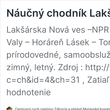
Náučný chodník Lak
Lakšárska Nová ves –NPR 
Valy – Horáreň Lásek – T
prírodovedné, samoobslužn
zimný, letný. Zdroj : htt
c=ch&id=4&ch=31 , Zatia
hodnotenie
Cestovný ruch regiónu Záhorie a oblastí Myjavské kopan