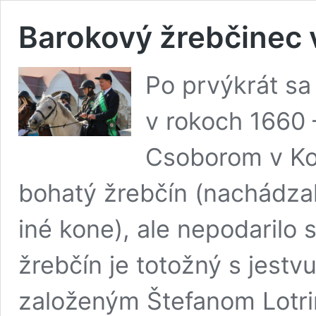
Barokový žrebčinec
Po prvýkrát s
v rokoch 1660
Csoborom v Ko
bohatý žrebčín (nachádzal
iné kone), ale nepodarilo
žrebčín je totožný s jestv
založeným Štefanom Lotri