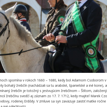
čanoch spomína v rokoch 1660 – 1680, kedy bol Adamom Csoborom v
 bohatý žrebčín (nachádzali sa tu arabské, španielské a iné kone), a
mínaný žrebčín je totožný s jestvujúcim žrebčínom – Štítom, založen
cií žrebčínu svedčí aj záznam zo 17. 7. 1712, kedy majiteľ Marek Cz
vdovy, rodenej Erdődy. V zmluve sa syn zaväzuje zaistiť matke ročne
a iné náležitosti).