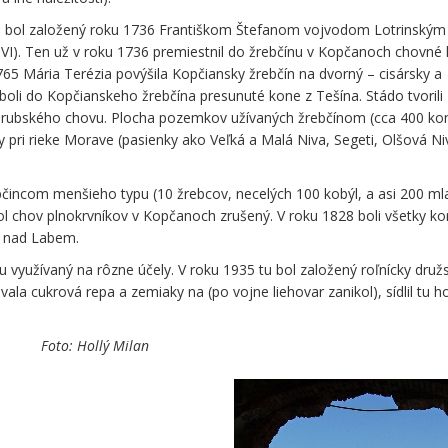
h bol založený roku 1736 Františkom Štefanom vojvodom Lotrinským
 VI). Ten už v roku 1736 premiestnil do žrebčínu v Kopčanoch chovné
65 Mária Terézia povýšila Kopčiansky žrebčín na dvorný – cisársky a
 boli do Kopčianskeho žrebčína presunuté kone z Tešína. Stádo tvorili
ladrubského chovu. Plocha pozemkov užívaných žrebčínom (cca 400 ko
y pri rieke Morave (pasienky ako Veľká a Malá Niva, Segeti, Olšová Ni
ebčincom menšieho typu (10 žrebcov, necelých 100 kobýl, a asi 200 m
bol chov plnokrvníkov v Kopčanoch zrušený. V roku 1828 boli všetky k
b nad Labem.
nu využívaný na rôzne účely. V roku 1935 tu bol založený roľnícky druž
vala cukrová repa a zemiaky na (po vojne liehovar zanikol), sídlil tu ho
 Foto: Hollý Milan