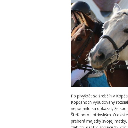
Kopčanoch
Po prvýkrát sa žrebčín v Kop
Kopčanoch vybudovaný rozsiahly
nepodarilo sa dokázať, že spo
Štefanom Lotrinským. O existen
preberá majetky svojej matky, 
zlatých, dať k dispozícii 12 koní 