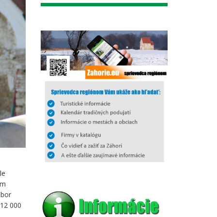
le
ým
obor
 12 000