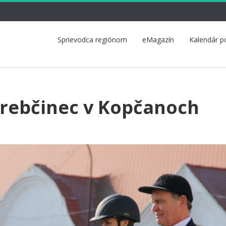
Sprievodca regiónom
eMagazín
Kalendár p
rebčinec v Kopčanoch