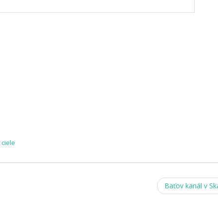
 ciele
Baťov kanál v Ska