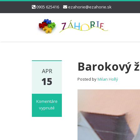
0905 625416
ezahorie@ezahorie.sk
Barokový ž
APR
15
Posted by
Milan Hollý
Komentáre
vypnuté
na
Barokový
žrebčinec
v