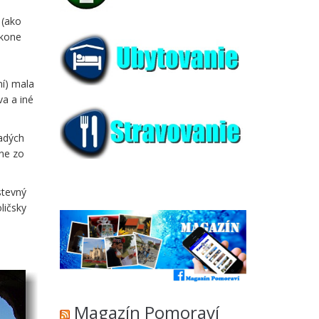
 (ako
 kone
ní) mala
va a iné
ladých
one zo
stevný
ličsky
Magazín Pomoraví