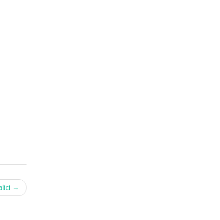
lici
→