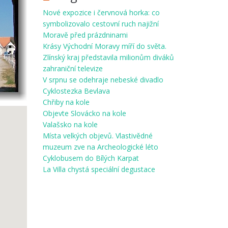
Nové expozice i červnová horka: co
symbolizovalo cestovní ruch najižní
Moravě před prázdninami
Krásy Východní Moravy míří do světa.
Zlínský kraj představila milionům diváků
zahraniční televize
V srpnu se odehraje nebeské divadlo
Cyklostezka Bevlava
Chřiby na kole
Objevte Slovácko na kole
Valašsko na kole
Místa velkých objevů. Vlastivědné
muzeum zve na Archeologické léto
Cyklobusem do Bílých Karpat
La Villa chystá speciální degustace