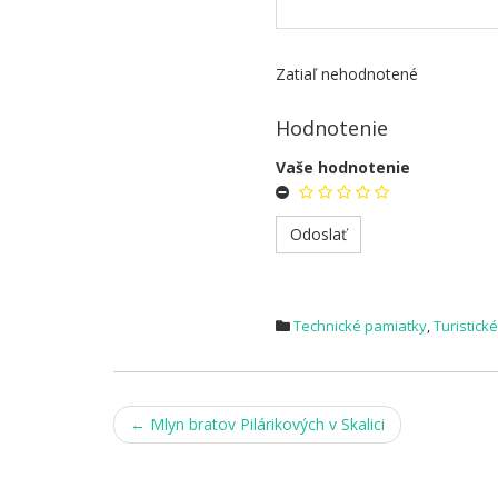
Zatiaľ nehodnotené
Hodnotenie
Vaše hodnotenie
Technické pamiatky
,
Turistické
Post
←
Mlyn bratov Pilárikových v Skalici
navigation