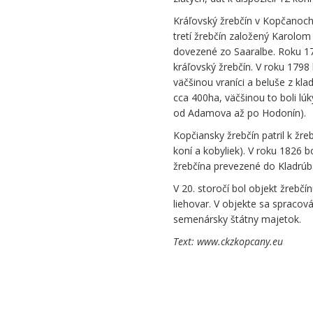
Kráľovský žrebčín v Kopčanoc
tretí žrebčín založený Karolom
dovezené zo Saaralbe. Roku 17
kráľovský žrebčín. V roku 1798
väčšinou vraníci a beluše z k
cca 400ha, väčšinou to boli lúk
od Adamova až po Hodonín).
Kopčiansky žrebčín patril k žr
koní a kobyliek). V roku 1826 
žrebčína prevezené do Kladrú
V 20. storočí bol objekt žrebčí
liehovar. V objekte sa spracová
semenársky štátny majetok.
Text: www.ckzkopcany.eu