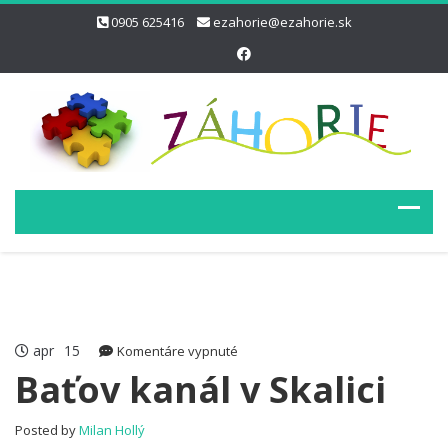
0905 625416
ezahorie@ezahorie.sk
apr
15
na
Komentáre vypnuté
Baťov
Baťov kanál v Skalici
kanál
v
Posted by
Milan Hollý
Skalici