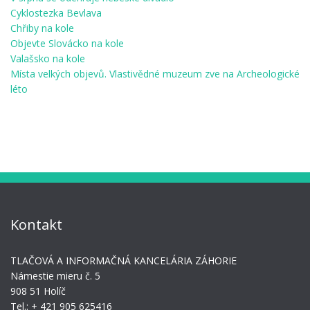
Cyklostezka Bevlava
Chřiby na kole
Objevte Slovácko na kole
Valašsko na kole
Místa velkých objevů. Vlastivědné muzeum zve na Archeologické
léto
Kontakt
TLAČOVÁ A INFORMAČNÁ KANCELÁRIA ZÁHORIE
Námestie mieru č. 5
908 51 Holíč
Tel.: + 421 905 625416