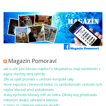
Magazín Pomoraví
Jak si užít jižní Moravu naplno? S MojaKartou mají návštěvníci v
kapse všechny letní výhody
Zlín se opět promění v centrum evropské rally
Nové expozice i červnová horka: co symbolizovalo cestovní ruch
najižní Moravě před prázdninami
Krásy Východní Moravy míří do světa. Zlínský kraj představila
milionům diváků zahraniční televize
V srpnu se odehraje nebeské divadlo