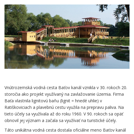
Vnútrozemská vodná cesta Baťov kanál vznikla v 30. rokoch 20.
storočia ako projekt využívaný na zavlažovanie územia. Firma
Baťa vlastnila lignitovú baňu (lignit = hnedé uhlie) v
Ratiškoviciach a plavebnú cestu využila na prepravu paliva. Na
tieto účely sa využívala až do roku 1960. V 90. rokoch sa opäť
obnovil jej význam a začala sa využívať na turistické účely.
Táto unikátna vodná cesta dostala oficiálne meno Baťov kanál