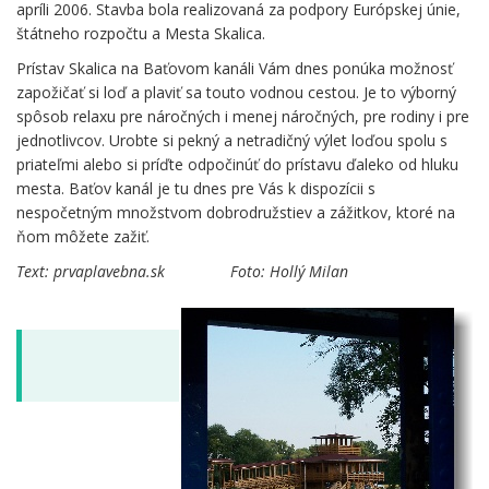
apríli 2006. Stavba bola realizovaná za podpory Európskej únie,
štátneho rozpočtu a Mesta Skalica.
Prístav Skalica na Baťovom kanáli Vám dnes ponúka možnosť
zapožičať si loď a plaviť sa touto vodnou cestou. Je to výborný
spôsob relaxu pre náročných i menej náročných, pre rodiny i pre
jednotlivcov. Urobte si pekný a netradičný výlet loďou spolu s
priateľmi alebo si príďte odpočinúť do prístavu ďaleko od hluku
mesta. Baťov kanál je tu dnes pre Vás k dispozícii s
nespočetným množstvom dobrodružstiev a zážitkov, ktoré na
ňom môžete zažiť.
Text: prvaplavebna.sk Foto: Hollý Milan