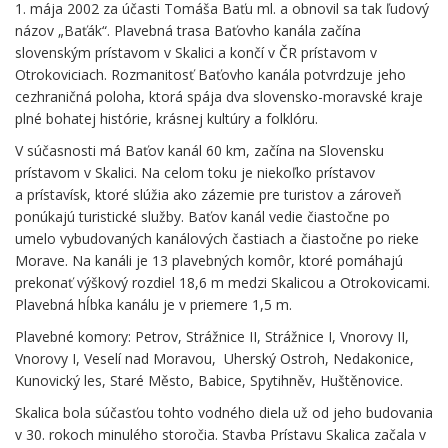
1. mája 2002 za účasti Tomáša Baťu ml. a obnovil sa tak ľudový
názov „Baťák“. Plavebná trasa Baťovho kanála začína
slovenským prístavom v Skalici a končí v ČR prístavom v
Otrokoviciach. Rozmanitosť Baťovho kanála potvrdzuje jeho
cezhraničná poloha, ktorá spája dva slovensko-moravské kraje
plné bohatej histórie, krásnej kultúry a folklóru.
V súčasnosti má Baťov kanál 60 km, začína na Slovensku
prístavom v Skalici. Na celom toku je niekoľko prístavov
a prístavísk, ktoré slúžia ako zázemie pre turistov a zároveň
ponúkajú turistické služby. Baťov kanál vedie čiastočne po
umelo vybudovaných kanálových častiach a čiastočne po rieke
Morave. Na kanáli je 13 plavebných komôr, ktoré pomáhajú
prekonať výškový rozdiel 18,6 m medzi Skalicou a Otrokovicami.
Plavebná hĺbka kanálu je v priemere 1,5 m.
Plavebné komory: Petrov, Strážnice II, Strážnice I, Vnorovy II,
Vnorovy I, Veselí nad Moravou, Uherský Ostroh, Nedakonice,
Kunovický les, Staré Město, Babice, Spytihněv, Huštěnovice.
Skalica bola súčasťou tohto vodného diela už od jeho budovania
v 30. rokoch minulého storočia. Stavba Prístavu Skalica začala v