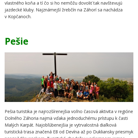
vlastného koňa a tí čo si ho nemôžu dovoliť tak navštevujú
jazdecké kluby. Najznámejší žrebčín na Záhorí sa nachádza
v Kopčanoch.
Pešie
Pešia turistika je najrozšírenejšia voľno časová aktivita v regióne
Dolného Záhoria najmä vďaka jednoduchému prístupu k časti
Malých Karpát. Najobľúbenejšia je vytrvalostná diaľková
turistická trasa značená E8 od Devína až po Dukliansky priesmyk