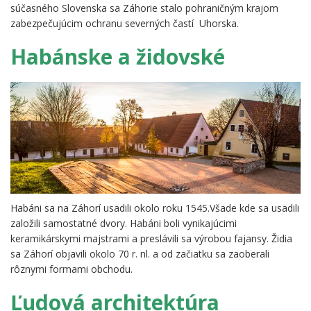
súčasného Slovenska sa Záhorie stalo pohraničným krajom
zabezpečujúcim ochranu severných častí Uhorska.
Habánske a židovské
Habáni sa na Záhorí usadili okolo roku 1545.Všade kde sa usadili
založili samostatné dvory. Habáni boli vynikajúcimi
keramikárskymi majstrami a preslávili sa výrobou fajansy. Židia
sa Záhorí objavili okolo 70 r. nl. a od začiatku sa zaoberali
rôznymi formami obchodu.
Ľudová architektúra