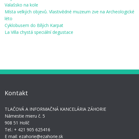
Valašsko na kole
Místa velkých objevů. Vlastivědné muzeum zve na Archeologické
léto
Cyklobusem do Bílých Karpat
La Villa chystá speciální degustace
Kontakt
TLAČOVÁ A INFORMAČNÁ KANCELÁRIA ZÁHORIE
Námestie mieru č. 5
908 51 Holíč
Tel.: + 421 905 625416
E mail: ezahorie@ezahorie.sk