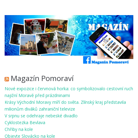
Magazín Pomoraví
Nové expozice i červnová horka: co symbolizovalo cestovní ruch
najižní Moravě před prázdninami
Krásy Východní Moravy míří do světa. Zlínský kraj představila
milionům diváků zahraniční televize
V srpnu se odehraje nebeské divadlo
Cyklostezka Bevlava
Chřiby na kole
Objevte Slovácko na kole