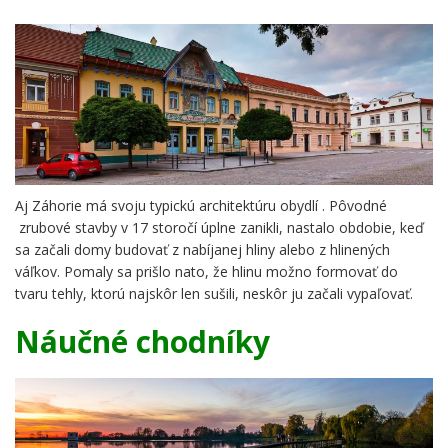
Aj Záhorie má svoju typickú architektúru obydlí . Pôvodné
zrubové stavby v 17 storočí úplne zanikli, nastalo obdobie, keď
sa začali domy budovať z nabíjanej hliny alebo z hlinených
váľkov. Pomaly sa prišlo nato, že hlinu možno formovať do
tvaru tehly, ktorú najskôr len sušili, neskôr ju začali vypaľovať.
Náučné chodníky