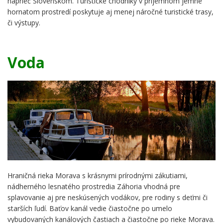
naprieč Slovenskom. Turistické chodníky v príjemnom jemne
hornatom prostredí poskytuje aj menej náročné turistické trasy,
či výstupy.
Voda
Hraničná rieka Morava s krásnymi prírodnými zákutiami,
nádherného lesnatého prostredia Záhoria vhodná pre
splavovanie aj pre neskúsených vodákov, pre rodiny s deťmi či
starších ľudí. Baťov kanál vedie čiastočne po umelo
vybudovaných kanálových častiach a čiastočne po rieke Morava.