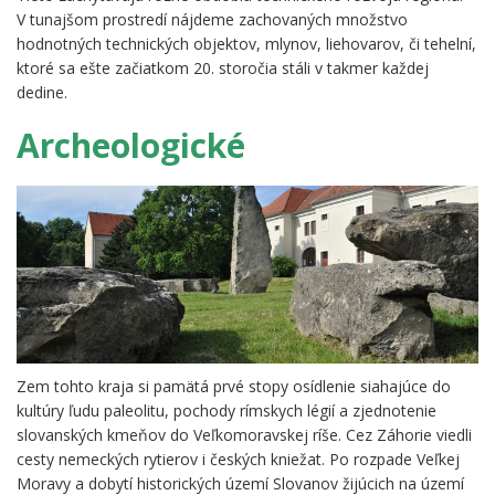
V tunajšom prostredí nájdeme zachovaných množstvo
hodnotných technických objektov, mlynov, liehovarov, či tehelní,
ktoré sa ešte začiatkom 20. storočia stáli v takmer každej
dedine.
Archeologické
Zem tohto kraja si pamätá prvé stopy osídlenie siahajúce do
kultúry ľudu paleolitu, pochody rímskych légií a zjednotenie
slovanských kmeňov do Veľkomoravskej ríše. Cez Záhorie viedli
cesty nemeckých rytierov i českých kniežat. Po rozpade Veľkej
Moravy a dobytí historických území Slovanov žijúcich na území