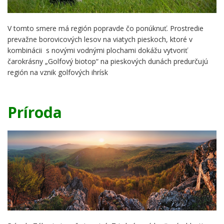
V tomto smere má región popravde čo ponúknuť. Prostredie
prevažne borovicových lesov na viatych pieskoch, ktoré v
kombinácii s novými vodnými plochami dokážu vytvoriť
čarokrásny „Golfový biotop“ na pieskových dunách predurčujú
región na vznik golfových ihrísk
Príroda