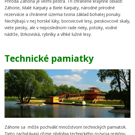
Príroda Záhoria je veľmi pestrá. Tri chránené krajinné oblasti
Záhorie, Malé Karpaty a Biele Karpaty, národné prírodné
rezervácie a chránené územia tvoria základ bohatej ponuky.
Nechýbajú v nej horské lúky, borovicové lesy, pieskovcové skaly,
viete piesky, ale v neposlednom rade rieky, potoky, vodné
nádrže, štrkoviská, rybníky a vlhké lužné lesy.
Technické pamiatky
Záhorie sa môže pochváliť množstvom technických pamiatok.
Tieto zachytávajú rôzne obdobia technického rozvoja regiónu.