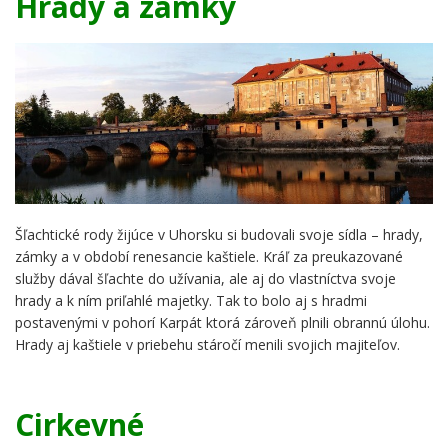
Hrady a zámky
Šľachtické rody žijúce v Uhorsku si budovali svoje sídla – hrady,
zámky a v období renesancie kaštiele. Kráľ za preukazované
služby dával šľachte do užívania, ale aj do vlastníctva svoje
hrady a k ním priľahlé majetky. Tak to bolo aj s hradmi
postavenými v pohorí Karpát ktorá zároveň plnili obrannú úlohu.
Hrady aj kaštiele v priebehu stáročí menili svojich majiteľov.
Cirkevné