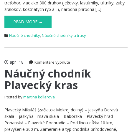
treťohor, viac ako 300 druhov (ježovky, lastúrniky, ulitníky, zuby
žralokov, kostnatých rýb a i.), národná prírodná […]
READ MORE →
Náučné chodníky
,
Náučné chodníky a trasy
apr
18
na
Komentáre vypnuté
Náučný
Náučný chodník
chodník
Plavecký kras
Plavecký
kras
Posted by
martina kollarova
Plavecký Mikuláš (začiatok Mokrej doliny) – jaskyňa Deravá
skala – jaskyňa Tmavá skala – Báborská – Plavecký hrad –
Pohanská – Plavecké Podhradie – Pod lipou dĺžka 10 km,
prevýšenie 300 m. Zameranie a typ chodníka prírodovedné,