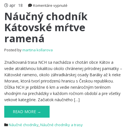
apr
18
na
Komentáre vypnuté
Náučný
Náučný chodník
chodník
Kátovské mŕtve
Kátovské
mŕtve
ramená
ramená
Posted by
martina kollarova
Značkovaná trasa NCH sa nachádza v chotári obce Kátov a
vedie atraktívnou lokalitou okolo chránenej prírodnej pamiatky –
Kátovské rameno, okolo záhradkárskej osady Baráky až k rieke
Morave, ktorá tvorí prirodzenú hranicu s Českou republikou.
Dĺžka NCH je približne 6 km a vedie nenáročným terénom
vhodným na prechádzky v každom ročnom období a pre všetky
vekové kategórie. Začiatok náučného […]
READ MORE →
Náučné chodníky
,
Náučné chodníky a trasy