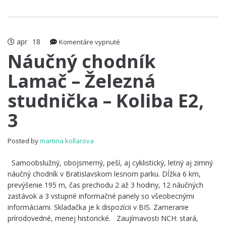
apr
18
na
Komentáre vypnuté
Náučný
Náučný chodník
chodník
Lamač – Železná
Lamač
–
studnička – Koliba E2,
Železná
studnička
3
–
Koliba
E2,
Posted by
martina kollarova
3
Samoobslužný, obojsmerný, peší, aj cyklistický, letný aj zimný
náučný chodník v Bratislavskom lesnom parku. Dĺžka 6 km,
prevýšenie 195 m, čas prechodu 2 až 3 hodiny, 12 náučných
zastávok a 3 vstupné informačné panely so všeobecnými
informáciami. Skladačka je k dispozícii v BIS. Zameranie
prírodovedné, menej historické. Zaujímavosti NCH: stará,