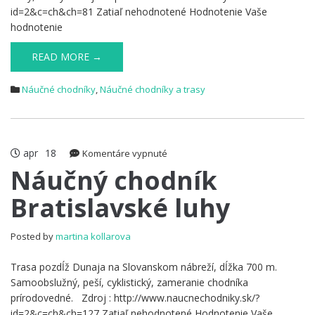
id=2&c=ch&ch=81 Zatiaľ nehodnotené Hodnotenie Vaše
hodnotenie
READ MORE →
Náučné chodníky
,
Náučné chodníky a trasy
apr
18
na
Komentáre vypnuté
Náučný
Náučný chodník
chodník
Bratislavské luhy
Bratislavské
luhy
Posted by
martina kollarova
Trasa pozdĺž Dunaja na Slovanskom nábreží, dĺžka 700 m.
Samoobslužný, peší, cyklistický, zameranie chodníka
prírodovedné. Zdroj : http://www.naucnechodniky.sk/?
id=2&c=ch&ch=127 Zatiaľ nehodnotené Hodnotenie Vaše