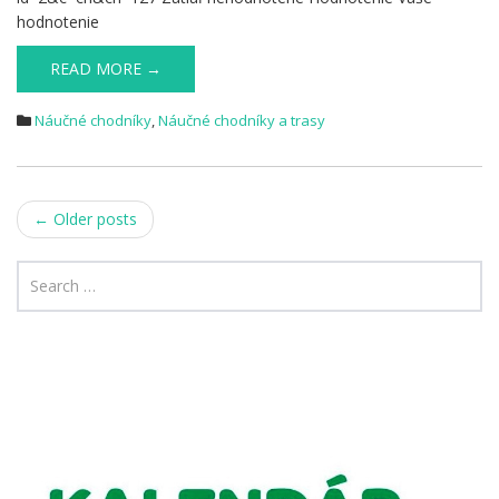
hodnotenie
READ MORE →
Náučné chodníky
,
Náučné chodníky a trasy
Post
←
Older posts
navigation