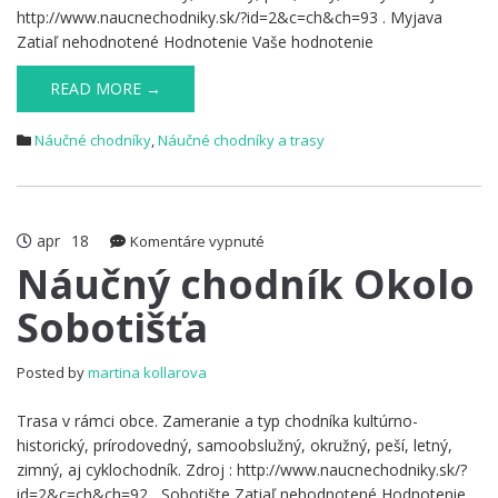
http://www.naucnechodniky.sk/?id=2&c=ch&ch=93 . Myjava
Zatiaľ nehodnotené Hodnotenie Vaše hodnotenie
READ MORE →
Náučné chodníky
,
Náučné chodníky a trasy
apr
18
na
Komentáre vypnuté
Náučný
Náučný chodník Okolo
chodník
Sobotišťa
Okolo
Sobotišťa
Posted by
martina kollarova
Trasa v rámci obce. Zameranie a typ chodníka kultúrno-
historický, prírodovedný, samoobslužný, okružný, peší, letný,
zimný, aj cyklochodník. Zdroj : http://www.naucnechodniky.sk/?
id=2&c=ch&ch=92 , Sobotište Zatiaľ nehodnotené Hodnotenie