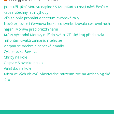
Jak si užít jižní Moravu naplno? S MojaKartou mají návštěvníci v
kapse všechny letní výhody
Zlín se opět promění v centrum evropské rally
Nové expozice i červnová horka: co symbolizovalo cestovní ruch
najižní Moravě před prázdninami
Krásy Východní Moravy míří do světa. Zlínský kraj představila
milionům diváků zahraniční televize
V srpnu se odehraje nebeské divadlo
Cyklostezka Bevlava
Chřiby na kole
Objevte Slovácko na kole
Valašsko na kole
Místa velkých objevů. Vlastivědné muzeum zve na Archeologické
léto