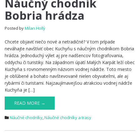
Náučný chodník
chodník
Bobria hrádza
Bobria
hrádza
Posted by
Milan Hollý
Chcete objaviť niečo nové a netradičné? V tom prípade
neváhajte navštíviť obec Kuchyňu s náučným chodníkom Bobria
hrádza. Jednoduchý výlet aj pre nadšencov fotografovania,
oddychu či turistiky. Na západnom úpätí Malých Karpát leží obec
Kuchyňa s rovnomenným názvom vodnej nádrže. Toto miesto
je obľúbené a bohato navštevované nielen obyvateľmi, ale aj
rybármi či turistami. Najzaujímavejšou atrakciou vodnej nádrže
Kuchyňa je […]
READ MORE →
Náučné chodníky
,
Náučné chodníky a trasy