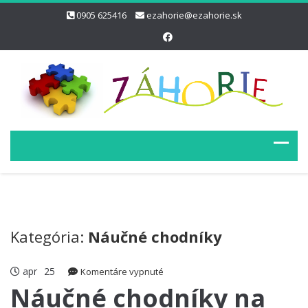
0905 625416
ezahorie@ezahorie.sk
Kategória:
Náučné chodníky
apr
25
na
Komentáre vypnuté
Náučné
Náučné chodníky na
chodníky