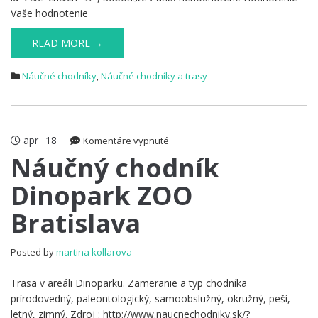
Vaše hodnotenie
READ MORE →
Náučné chodníky
,
Náučné chodníky a trasy
apr
18
na
Komentáre vypnuté
Náučný
Náučný chodník
chodník
Dinopark ZOO
Dinopark
ZOO
Bratislava
Bratislava
Posted by
martina kollarova
Trasa v areáli Dinoparku. Zameranie a typ chodníka
prírodovedný, paleontologický, samoobslužný, okružný, peší,
letný, zimný. Zdroj : http://www.naucnechodniky.sk/?