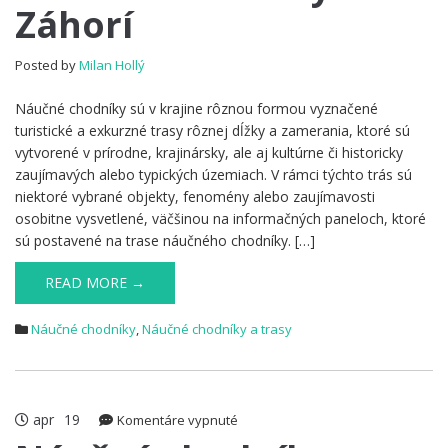
Záhorí
na
Záhorí
Posted by
Milan Hollý
Náučné chodníky sú v krajine rôznou formou vyznačené
turistické a exkurzné trasy rôznej dĺžky a zamerania, ktoré sú
vytvorené v prírodne, krajinársky, ale aj kultúrne či historicky
zaujímavých alebo typických územiach. V rámci týchto trás sú
niektoré vybrané objekty, fenomény alebo zaujímavosti
osobitne vysvetlené, väčšinou na informačných paneloch, ktoré
sú postavené na trase náučného chodníky. […]
READ MORE →
Náučné chodníky
,
Náučné chodníky a trasy
apr
19
na
Komentáre vypnuté
Náučný