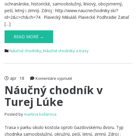
ochranárske, historické, samoobslužný, líniový, obojsmerný,
peší, letný i zimný. Zdroj : http://www.naucnechodniky.sk/?
id=2&c=ch&ch=74 . Plavecký Mikuláš Plavecké Podhradie Zatiaľ
[…]
READ MORE →
Náučné chodníky
,
Náučné chodníky a trasy
apr
18
na
Komentáre vypnuté
Náučný
Náučný chodník v
chodník
Turej Lúke
v
Turej
Lúke
Posted by
martina kollarova
Trasa v parku okolo kostola oproti Gazdovskému dvoru. Typ
chodníka samoobslužný, okružný, peší, letný, zimný. Zdroj :