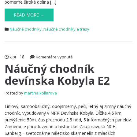
pomerne široká dolina […]
READ MORE →
Náučné chodníky
,
Náučné chodníky a trasy
apr
18
na
Komentáre vypnuté
Náučný
Náučný chodník
chodník
devínska Kobyla E2
devínska
Kobyla
E2
Posted by
martina kollarova
Líniový, samoobslužný, obojsmerný, peší, letný aj zimný náučný
chodník, vybudovaný v NPR Devínska Kobyla. Dĺžka 4,5 km,
prevýšenie 50m, čas prechodu 2,5 hod, 5 informačných panelov.
Zameranie prírodovedné a historické. Zaujímavosti NCH:
Sanberg – svetoznáme nálezisko skamenelín z mladších