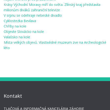
Krásy Východní Moravy míří do světa. Zlínský kraj představila
milionům diváků zahraniční televize
V srpnu se odehraje nebeské divadlo
Cyklostezka Bevlava
Chřiby na kole
Objevte Slovácko na kole
Valašsko na kole
Místa velkých objevů. Vlastivědné muzeum zve na Archeologické
léto
Kontakt
TLAČOVÁ A INFORMAČNÁ KANCELÁRIA ZÁHORIE