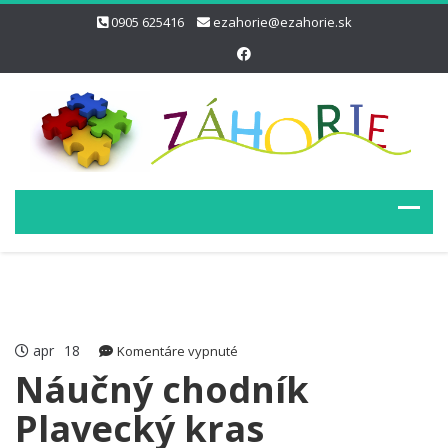
0905 625416
ezahorie@ezahorie.sk
apr
18
na
Komentáre vypnuté
Náučný
Náučný chodník
chodník
Plavecký kras
Plavecký
kras