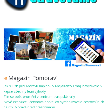
Magazín Pomoraví
Jak si užít jižní Moravu naplno? S MojaKartou mají návštěvníci v
kapse všechny letní výhody
Zlín se opět promění v centrum evropské rally
Nové expozice i červnová horka: co symbolizovalo cestovní ruch
najižní Moravě před prázdninami