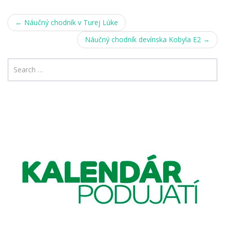
Post
←
Náučný chodník v Turej Lúke
navigation
Náučný chodník devínska Kobyla E2
→