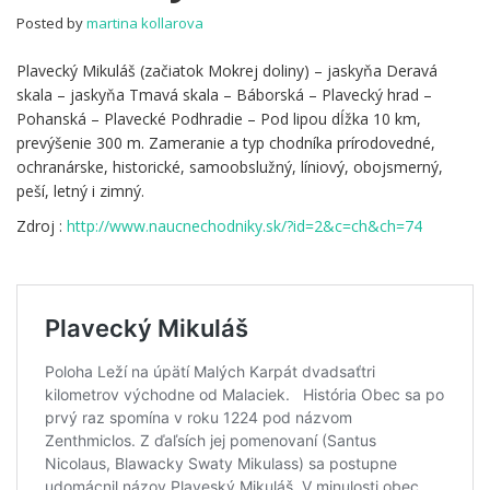
Posted by
martina kollarova
Plavecký Mikuláš (začiatok Mokrej doliny) – jaskyňa Deravá
skala – jaskyňa Tmavá skala – Báborská – Plavecký hrad –
Pohanská – Plavecké Podhradie – Pod lipou dĺžka 10 km,
prevýšenie 300 m. Zameranie a typ chodníka prírodovedné,
ochranárske, historické, samoobslužný, líniový, obojsmerný,
peší, letný i zimný.
Zdroj :
http://www.naucnechodniky.sk/?id=2&c=ch&ch=74
.