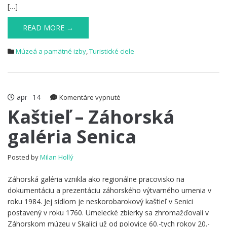
[…]
READ MORE →
Múzeá a pamätné izby
,
Turistické ciele
apr
14
na
Komentáre vypnuté
Kaštieľ
Kaštieľ – Záhorská
–
galéria Senica
Záhorská
galéria
Senica
Posted by
Milan Hollý
Záhorská galéria vznikla ako regionálne pracovisko na
dokumentáciu a prezentáciu záhorského výtvarného umenia v
roku 1984. Jej sídlom je neskorobarokový kaštieľ v Senici
postavený v roku 1760. Umelecké zbierky sa zhromažďovali v
Záhorskom múzeu v Skalici už od polovice 60.-tych rokov 20.-