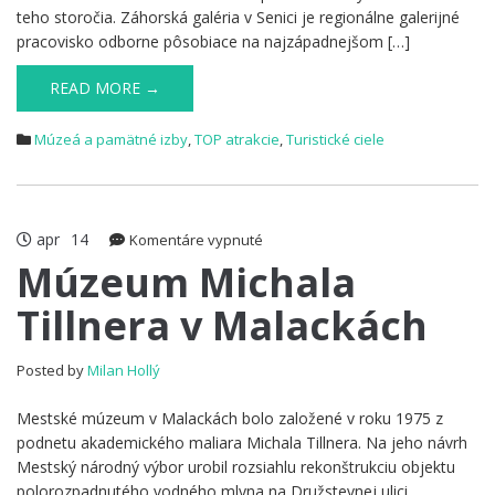
teho storočia. Záhorská galéria v Senici je regionálne galerijné
pracovisko odborne pôsobiace na najzápadnejšom […]
READ MORE →
Múzeá a pamätné izby
,
TOP atrakcie
,
Turistické ciele
apr
14
na
Komentáre vypnuté
Múzeum
Múzeum Michala
Michala
Tillnera v Malackách
Tillnera
v
Malackách
Posted by
Milan Hollý
Mestské múzeum v Malackách bolo založené v roku 1975 z
podnetu akademického maliara Michala Tillnera. Na jeho návrh
Mestský národný výbor urobil rozsiahlu rekonštrukciu objektu
polorozpadnutého vodného mlyna na Družstevnej ulici.