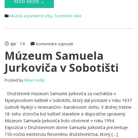
READ MORE →
Múzeá a pamätné izby
,
Turistické ciele
apr
14
na
Komentáre vypnuté
Múzeum
Múzeum Samuela
Samuela
Jurkoviča v Sobotišti
Jurkoviča
v
Sobotišti
Posted by
Milan Hollý
Družstevné múzeum Samuela Jurkoviča sa nachádza v
Nyaryiovskom kaštieli v Sobotišti, ktorý dal postaviť v roku 1637
Ľudovít Nyáryi v renesančno- barokovom slohu. V druhej tretine
18.-teho storočia bol kaštieľ stavebne a dispozične upravený.
Múzeum Samuela Jurkoviča bolo otvorené v roku 1994.
Expozícia v Družstevnom dome Samuela Jurkoviča prezentuje
150-ročnú existenciu fenoménu družstevníctva, ktorý […]