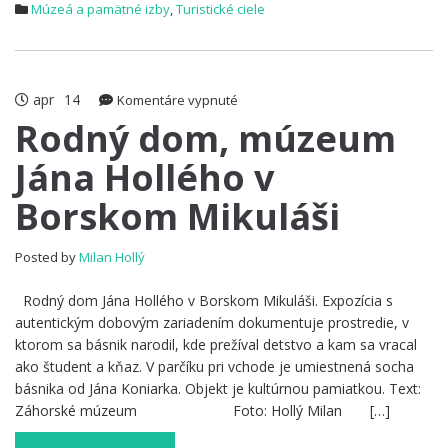
Múzeá a pamätné izby
,
Turistické ciele
apr
14
na
Komentáre vypnuté
Rodný
Rodný dom, múzeum
dom,
Jána Hollého v
múzeum
Jána
Borskom Mikuláši
Hollého
v
Borskom
Posted by
Milan Hollý
Mikuláši
Rodný dom Jána Hollého v Borskom Mikuláši. Expozícia s
autentickým dobovým zariadením dokumentuje prostredie, v
ktorom sa básnik narodil, kde prežíval detstvo a kam sa vracal
ako študent a kňaz. V parčíku pri vchode je umiestnená socha
básnika od Jána Koniarka. Objekt je kultúrnou pamiatkou. Text:
Záhorské múzeum Foto: Hollý Milan […]