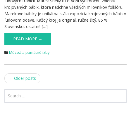
ľudových tradícií. Marek Šnelly tu otvoril výnimočnú zbierku
krojovaných bábik, ktorá nadchne všetkých milovníkov folklóru.
Marekove bábiky je unikátna stála expozícia krojovaných bábik v
ľudovom odeve. Každý kroj je originál, ručne šitý. 85 %
Slovensko, ostatné […]
READ MORE →
Múzeá a pamätné izby
Post
←
Older posts
navigation