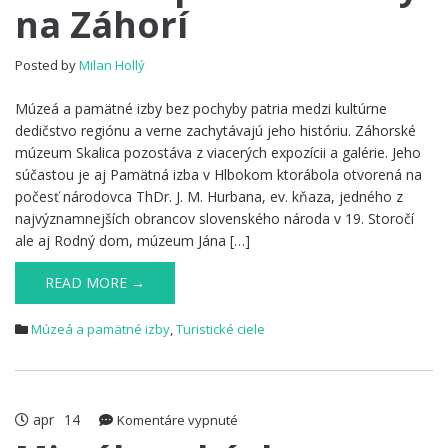
na Záhorí
pamätné
izby
na
Posted by
Milan Hollý
Záhorí
Múzeá a pamätné izby bez pochyby patria medzi kultúrne
dedičstvo regiónu a verne zachytávajú jeho históriu. Záhorské
múzeum Skalica pozostáva z viacerých expozícii a galérie. Jeho
súčastou je aj Pamätná izba v Hlbokom ktorábola otvorená na
počesť národovca ThDr. J. M. Hurbana, ev. kňaza, jedného z
najvýznamnejších obrancov slovenského národa v 19. Storočí
ale aj Rodný dom, múzeum Jána […]
READ MORE →
Múzeá a pamätné izby
,
Turistické ciele
apr
14
na
Komentáre vypnuté
Mittákovský