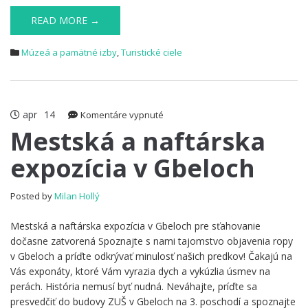
READ MORE →
Múzeá a pamätné izby
,
Turistické ciele
apr
14
na
Komentáre vypnuté
Mestská
Mestská a naftárska
a
expozícia v Gbeloch
naftárska
expozícia
v
Posted by
Milan Hollý
Gbeloch
Mestská a naftárska expozícia v Gbeloch pre sťahovanie
dočasne zatvorená Spoznajte s nami tajomstvo objavenia ropy
v Gbeloch a príďte odkrývať minulosť našich predkov! Čakajú na
Vás exponáty, ktoré Vám vyrazia dych a vykúzlia úsmev na
perách. História nemusí byť nudná. Neváhajte, príďte sa
presvedčiť do budovy ZUŠ v Gbeloch na 3. poschodí a spoznajte