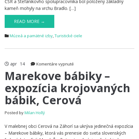
ČSR a Štefánikovho spolupracovníka bol položený základný
kameň mohyly na vrchu Bradlo. […]
READ MORE →
Múzeá a pamätné izby
,
Turistické ciele
apr
14
na
Komentáre vypnuté
Marekove
Marekove bábiky –
bábiky
expozícia krojovaných
–
expozícia
bábik, Cerová
krojovaných
bábik,
Cerová
Posted by
Milan Hollý
V malebnej obci Cerová na Záhorí sa ukrýva jedinečná expozícia
– Marekove bábiky, ktorá vás prenesie do sveta slovenských