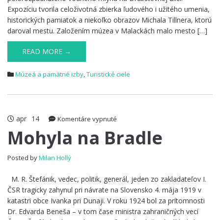
Expozíciu tvorila celoživotná zbierka ľudového i užitého umenia,
historických pamiatok a niekoľko obrazov Michala Tillnera, ktorú
daroval mestu. Založením múzea v Malackách malo mesto […]
READ MORE →
Múzeá a pamätné izby
,
Turistické ciele
apr
14
na
Komentáre vypnuté
Mohyla
Mohyla na Bradle
na
Bradle
Posted by
Milan Hollý
M. R. Štefánik, vedec, politik, generál, jeden zo zakladateľov I.
ČSR tragicky zahynul pri návrate na Slovensko 4. mája 1919 v
katastri obce Ivanka pri Dunaji. V roku 1924 bol za prítomnosti
Dr. Edvarda Beneša – v tom čase ministra zahraničných vecí