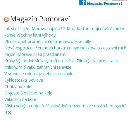
Magazín Pomoraví
Jak si užít jižní Moravu naplno? S MojaKartou mají návštěvníci v
kapse všechny letní výhody
Zlín se opět promění v centrum evropské rally
Nové expozice i červnová horka: co symbolizovalo cestovní ruch
najižní Moravě před prázdninami
Krásy Východní Moravy míří do světa. Zlínský kraj představila
milionům diváků zahraniční televize
V srpnu se odehraje nebeské divadlo
Cyklostezka Bevlava
Chřiby na kole
Objevte Slovácko na kole
Valašsko na kole
Místa velkých objevů. Vlastivědné muzeum zve na Archeologické
léto