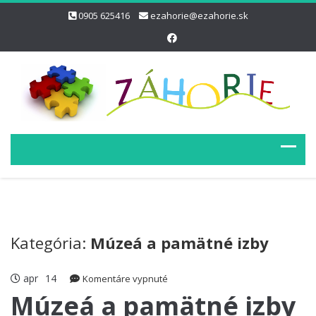
0905 625416
ezahorie@ezahorie.sk
Kategória:
Múzeá a pamätné izby
apr
14
na
Komentáre vypnuté
Múzeá
Múzeá a pamätné izby
a