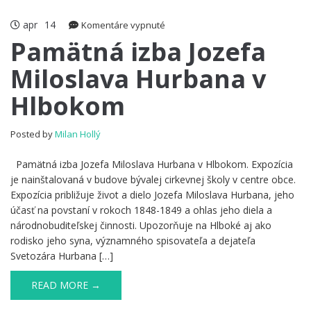
apr
14
na
Komentáre vypnuté
Pamätná
Pamätná izba Jozefa
izba
Miloslava Hurbana v
Jozefa
Miloslava
Hlbokom
Hurbana
v
Hlbokom
Posted by
Milan Hollý
Pamätná izba Jozefa Miloslava Hurbana v Hlbokom. Expozícia
je nainštalovaná v budove bývalej cirkevnej školy v centre obce.
Expozícia približuje život a dielo Jozefa Miloslava Hurbana, jeho
účasť na povstaní v rokoch 1848-1849 a ohlas jeho diela a
národnobuditeľskej činnosti. Upozorňuje na Hlboké aj ako
rodisko jeho syna, významného spisovateľa a dejateľa
Svetozára Hurbana […]
READ MORE →