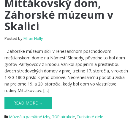
Mittákovský dom,
dom,
Záhorské múzeum v
Záhorské
múzeum
Skalici
v
Skalici
Posted by
Milan Hollý
Záhorské múzeum sídli v renesančnom poschodovom
meštianskom dome na Námestí Slobody, pôvodne to bol dom
grófov Pálffyovcov z Erdödu. Vznikol spojením a prestavbou
dvoch stredovekých domov v prvej tretine 17. storočia, v rokoch
1780-1800 prišlo k jeho obnove. Neorenesančnú podobu získal
na prelome 19. a 20. storočia, kedy bol dom vo vlastníctve
rodiny Mittákovcov. […]
READ MORE →
Múzeá a pamätné izby
,
TOP atrakcie
,
Turistické ciele