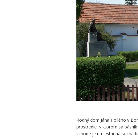
Jána
Hollého
v
Borskom
Mikuláši
Rodný dom Jána Hollého v Bor
prostredie, v ktorom sa básnik 
vchode je umiestnená socha bá