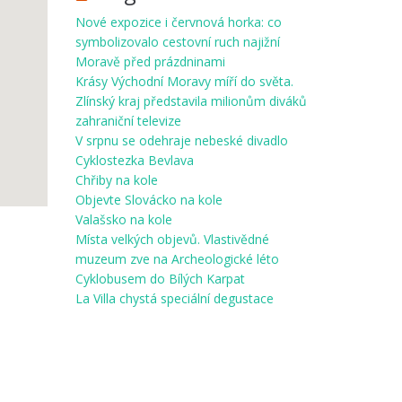
Nové expozice i červnová horka: co
symbolizovalo cestovní ruch najižní
Moravě před prázdninami
Krásy Východní Moravy míří do světa.
Zlínský kraj představila milionům diváků
zahraniční televize
V srpnu se odehraje nebeské divadlo
Cyklostezka Bevlava
Chřiby na kole
Objevte Slovácko na kole
Valašsko na kole
Místa velkých objevů. Vlastivědné
muzeum zve na Archeologické léto
Cyklobusem do Bílých Karpat
La Villa chystá speciální degustace