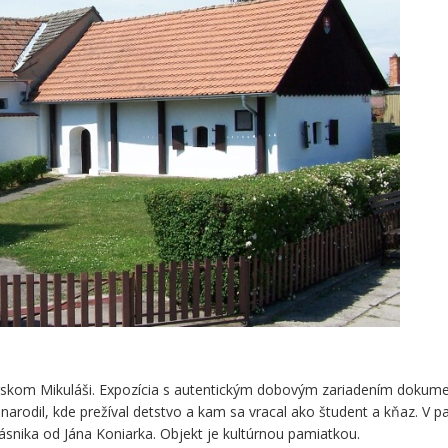
skom Mikuláši. Expozícia s autentickým dobovým zariadením dokum
narodil, kde prežíval detstvo a kam sa vracal ako študent a kňaz. V pa
snika od Jána Koniarka. Objekt je kultúrnou pamiatkou.