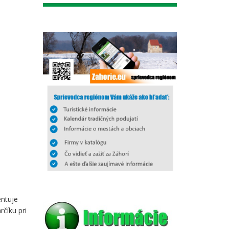
entuje
rčíku pri