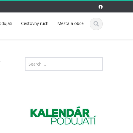
odujatí
Cestovný ruch
Mestá a obce
v