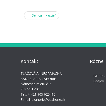
Post
←
Senica – kaštieľ
navigation
Kontakt
Rôzne
TLAČOVÁ A INFORMAČNÁ
GDPR –
KANCELÁRIA ZÁHORIE
údajov
Námestie mieru č. 5
908 51 Holíč
Tel.: + 421 905 625416
E mail: ezahorie@ezahorie.sk