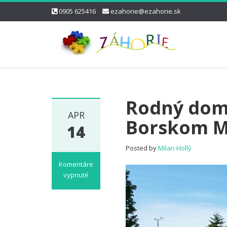
0905 625416
ezahorie@ezahorie.sk
Rodný dom
APR
Borskom M
14
Posted by
Milan Hollý
Komentáre
vypnuté
na
Rodný
dom,
múzeum