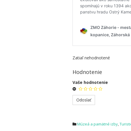
Zatiaľ nehodnotené
Hodnotenie
Vaše hodnotenie
Múzeá a pamätné izby
,
Turist