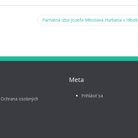
Pamätná izba Jozefa Miloslava Hurbana v Hlb
Meta
Prihlásiť sa
 Ochrana osobných