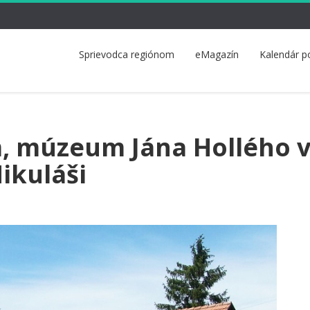
Sprievodca regiónom
eMagazín
Kalendár p
, múzeum Jána Hollého 
ikuláši