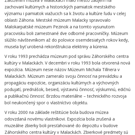
Založením múzea v Malackách malo mesto záujem na
zachovaní kultúrnych a historických pamiatok mestského
významu i pamiatok viažucich sa k životu a kultúre ľudu v celej
oblasti Záhoria. Mestské múzeum Malacky spravovalo
Malokarpatské múzeum Pezinok a na tomto vysunutom
pracovisku boli zamestnané dve odborné pracovníčky. Múzeum
slúžilo návštevníkom až do polovice osemdesiatych rokov kedy,
musela byť urobená rekonštrukcia elektriny a kúrenia.
V roku 1993 prechádza múzeum pod správu Záhorského centra
kultúry v Malackách. V decembri v roku 1993 bola otvorená nová
expozícia. Múzeum nesie názov Múzeum Michala Tillnera v
Malackách. Múzeum zameralo svoju činnosť na prevádzku a
propagáciu expozície, organizáciu kultúrnych a výchovných
podujatí, prednášok, besied, výstavnú činnosť, výskumnú, edičnú
a publikačnú činnosť. Brzdou materiálne – technického rozvoja
bol neukončený spor o vlastníctvo objektu.
V roku 2000 na základe reštitúcie bola budova múzea
odovzdaná novému vlastníkovi. Expozícia bola zrušená a
muzeálne zbierky boli presťahované do depozitu v budove
Záhorského centra kultúry v Malackách. Zbierkové predmety sú