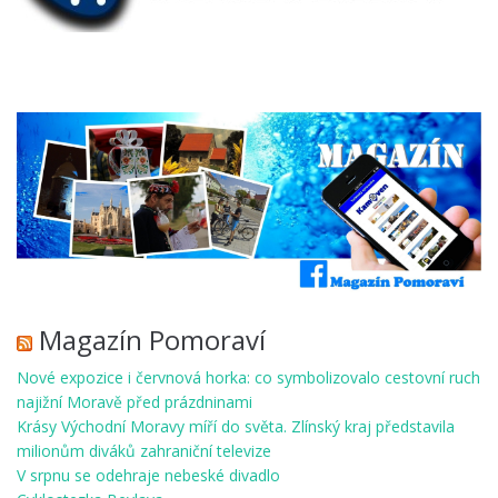
Magazín Pomoraví
Nové expozice i červnová horka: co symbolizovalo cestovní ruch
najižní Moravě před prázdninami
Krásy Východní Moravy míří do světa. Zlínský kraj představila
milionům diváků zahraniční televize
V srpnu se odehraje nebeské divadlo