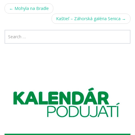
Post
←
Mohyla na Bradle
navigation
Kaštieľ – Záhorská galéria Senica
→