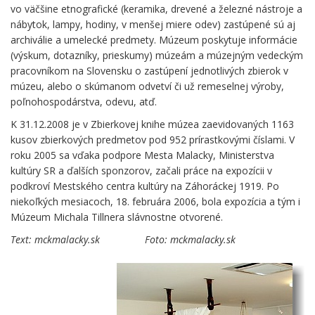
vo väčšine etnografické (keramika, drevené a železné nástroje a
nábytok, lampy, hodiny, v menšej miere odev) zastúpené sú aj
archiválie a umelecké predmety. Múzeum poskytuje informácie
(výskum, dotazníky, prieskumy) múzeám a múzejným vedeckým
pracovníkom na Slovensku o zastúpení jednotlivých zbierok v
múzeu, alebo o skúmanom odvetví či už remeselnej výroby,
poľnohospodárstva, odevu, atď.
K 31.12.2008 je v Zbierkovej knihe múzea zaevidovaných 1163
kusov zbierkových predmetov pod 952 prírastkovými číslami. V
roku 2005 sa vďaka podpore Mesta Malacky, Ministerstva
kultúry SR a ďalších sponzorov, začali práce na expozícii v
podkroví Mestského centra kultúry na Záhoráckej 1919. Po
niekoľkých mesiacoch, 18. februára 2006, bola expozícia a tým i
Múzeum Michala Tillnera slávnostne otvorené.
Text: mckmalacky.sk Foto: mckmalacky.sk