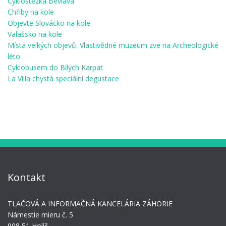
Cyklostezka Bevlava
Chřiby na kole
Objevte Slovácko na kole
Valašsko na kole
Místa velkých objevů. Vlastivědné muzeum zve na Archeologické
léto
Cyklobusem do Bílých Karpat
La Villa chystá speciální degustace
Kontakt
TLAČOVÁ A INFORMAČNÁ KANCELÁRIA ZÁHORIE
Námestie mieru č. 5
908 51 Holíč