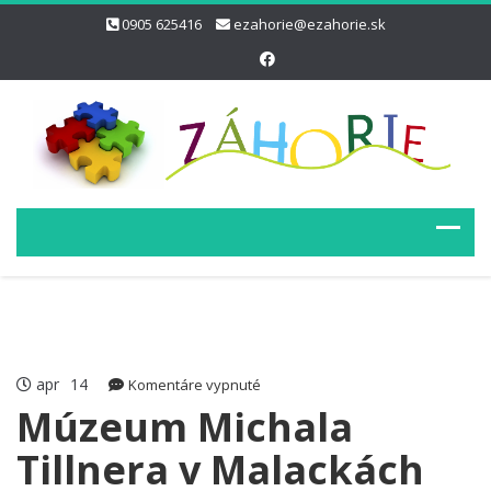
0905 625416
ezahorie@ezahorie.sk
apr
14
na
Komentáre vypnuté
Múzeum
Múzeum Michala
Michala
Tillnera v Malackách
Tillnera
v