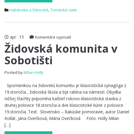
Habánske a židovské
,
Turistické ciele
apr
15
na
Komentáre vypnuté
Židovská
Židovská komunita v
komunita
Sobotišti
v
Sobotišti
Posted by
Milan Hollý
Spomienkou na židovskú komunitu je klasicistická synagóga z
19.storočia , židovská škola a byt rabína na námestí. Obydlia
nižšej šľachty pripomína kaštieľ rokovo-klasicistická stavba z
druhej polovice 18.storočia a dve klasicistické kúrie z polovice
19.storočia. Text: Slovensko – Rakúske pomoravie, autor Daniel
Kollár, Jana Ovečková, Mária Ovečková Foto: Holly Milan
[…]