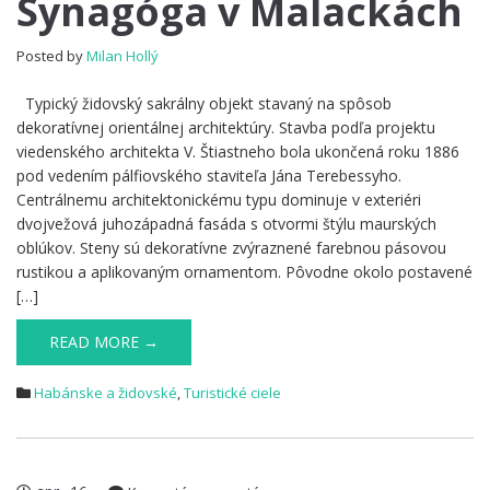
Synagóga v Malackách
v
Malackách
Posted by
Milan Hollý
Typický židovský sakrálny objekt stavaný na spôsob
dekoratívnej orientálnej architektúry. Stavba podľa projektu
viedenského architekta V. Štiastneho bola ukončená roku 1886
pod vedením pálfiovského staviteľa Jána Terebessyho.
Centrálnemu architektonickému typu dominuje v exteriéri
dvojvežová juhozápadná fasáda s otvormi štýlu maurských
oblúkov. Steny sú dekoratívne zvýraznené farebnou pásovou
rustikou a aplikovaným ornamentom. Pôvodne okolo postavené
[…]
READ MORE →
Habánske a židovské
,
Turistické ciele