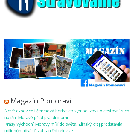
Magazín Pomoraví
Nové expozice i červnová horka: co symbolizovalo cestovní ruch
najižní Moravě před prázdninami
Krásy Východní Moravy míří do světa. Zlínský kraj představila
milionům diváků zahraniční televize