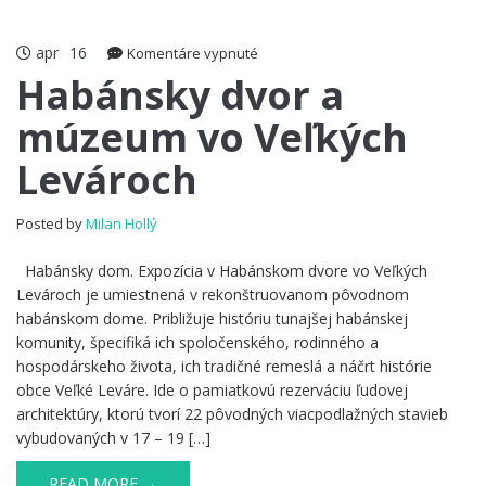
apr
16
na
Komentáre vypnuté
Habánsky
Habánsky dvor a
dvor
múzeum vo Veľkých
a
múzeum
Levároch
vo
Veľkých
Levároch
Posted by
Milan Hollý
Habánsky dom. Expozícia v Habánskom dvore vo Veľkých
Levároch je umiestnená v rekonštruovanom pôvodnom
habánskom dome. Približuje históriu tunajšej habánskej
komunity, špecifiká ich spoločenského, rodinného a
hospodárskeho života, ich tradičné remeslá a náčrt histórie
obce Veľké Leváre. Ide o pamiatkovú rezerváciu ľudovej
architektúry, ktorú tvorí 22 pôvodných viacpodlažných stavieb
vybudovaných v 17 – 19 […]
READ MORE →