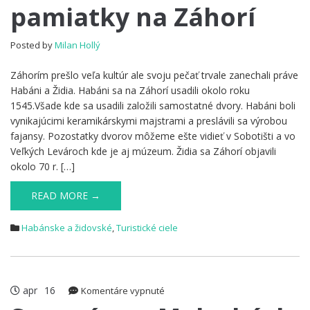
pamiatky na Záhorí
židovské
pamiatky
na
Posted by
Milan Hollý
Záhorí
Záhorím prešlo veľa kultúr ale svoju pečať trvale zanechali práve
Habáni a Židia. Habáni sa na Záhorí usadili okolo roku
1545.Všade kde sa usadili založili samostatné dvory. Habáni boli
vynikajúcimi keramikárskymi majstrami a preslávili sa výrobou
fajansy. Pozostatky dvorov môžeme ešte vidieť v Sobotišti a vo
Veľkých Levároch kde je aj múzeum. Židia sa Záhorí objavili
okolo 70 r. […]
READ MORE →
Habánske a židovské
,
Turistické ciele
apr
16
na
Komentáre vypnuté
Synagóga