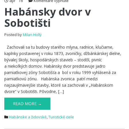
apr
16
na
Komentáre vypnuté
Habánsky
Habánsky dvor v
dvor
Sobotišti
v
Sobotišti
Posted by
Milan Hollý
Zachovali sa tu budovy starého mlyna, radnice, kľučiarne,
kaplnky postavenej v roku 1873, zvoničky, džbánkárskej dielne,
bývalej školy, hospodárskych stavieb – stodôl, pivníc
a niekoľkých domov. Habánsky dvor predstavuje jadro
pamiatkovej zóny Sobotišťa a bol v roku 1999 vyhlásená za
pamiatkovú zónu. Habánska zvonica patrí medzi
najzaujímavejšie stavby, ktoré sa zachovali v „Habánskom
dvore“ v Sobotišti. Pôvodne, […]
READ MORE →
Habánske a židovské
,
Turistické ciele