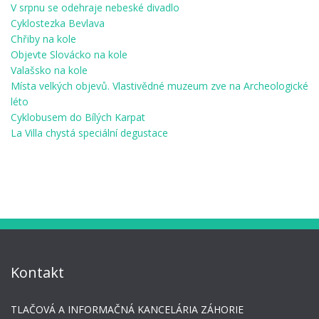
V srpnu se odehraje nebeské divadlo
Cyklostezka Bevlava
Chřiby na kole
Objevte Slovácko na kole
Valašsko na kole
Místa velkých objevů. Vlastivědné muzeum zve na Archeologické
léto
Cyklobusem do Bílých Karpat
La Villa chystá speciální degustace
Kontakt
TLAČOVÁ A INFORMAČNÁ KANCELÁRIA ZÁHORIE