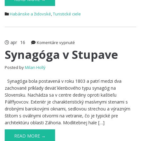
Habánske a židovské
,
Turistické ciele
apr
16
na
Komentáre vypnuté
Synagóga
Synagóga v Stupave
v
Stupave
Posted by
Milan Hollý
Synagóga bola postavená v roku 1803 a patrí medzi dva
zachované príklady deväť klenbového typu synagóg na
Slovensku. Nachádza sa v centre dediny oproti kaštieľu
Pálffyovcov. Exteriér je charakteristický masívnymi stenami s
drobnými barokovými oknami, sedlovou strechou a výrazným
štítom s oválnymi otvormi na vetranie, čo je typické pre
architektúru oblasti Záhoria. Modlitebnej hale […]
READ MORE →