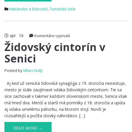
Habánske a židovské
,
Turistické ciele
apr
16
na
Komentáre vypnuté
Židovský
Židovský cintorín v
cintorín
Senici
v
Senici
Posted by
Milan Hollý
Aj keď už senická židovská synagóga z 19. storočia neexistuje,
mesto je stále zaujímavé vďaka židovským cintorínom. Tie sa
síce zachovali v takmer každom slovenskom meste, Senica však
má hneď dva. Menší a starší má pomníky z 18. storočia a upúta
aj vďaka umelému pahorku, na ktorom stojí. Novší je
rozsiahlejší a počíta stovky náhrobkov. […]
READ MORE →