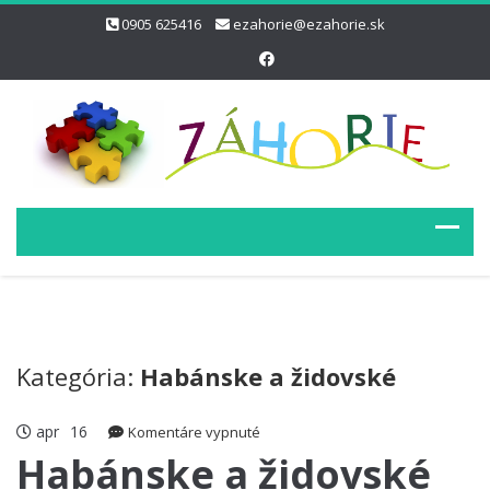
0905 625416
ezahorie@ezahorie.sk
Kategória:
Habánske a židovské
apr
16
na
Komentáre vypnuté
Habánske
Habánske a židovské
a