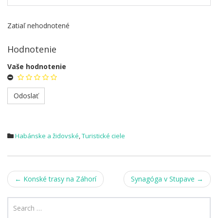
Zatiaľ nehodnotené
Hodnotenie
Vaše hodnotenie
Habánske a židovské
,
Turistické ciele
Post
←
Konské trasy na Záhorí
Synagóga v Stupave
→
navigation