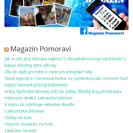
Magazín Pomoraví
Jak si užít jižní Moravu naplno? S MojaKartou mají návštěvníci v
kapse všechny letní výhody
Zlín se opět promění v centrum evropské rally
Nové expozice i červnová horka: co symbolizovalo cestovní ruch
najižní Moravě před prázdninami
Krásy Východní Moravy míří do světa. Zlínský kraj představila
milionům diváků zahraniční televize
V srpnu se odehraje nebeské divadlo
Cyklostezka Bevlava
Chřiby na kole
Objevte Slovácko na kole
Valašsko na kole