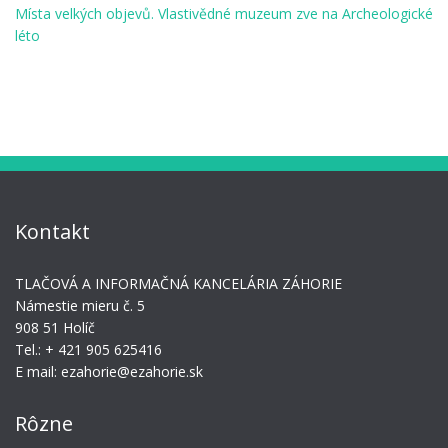
Místa velkých objevů. Vlastivědné muzeum zve na Archeologické
léto
Kontakt
TLAČOVÁ A INFORMAČNÁ KANCELÁRIA ZÁHORIE
Námestie mieru č. 5
908 51 Holíč
Tel.: + 421 905 625416
E mail: ezahorie@ezahorie.sk
Rôzne