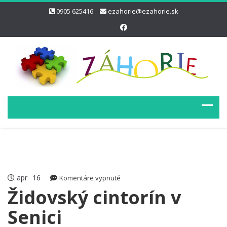
0905 625416
ezahorie@ezahorie.sk
apr
16
na
Komentáre vypnuté
Židovský
Židovský cintorín v
cintorín
Senici
v
Senici