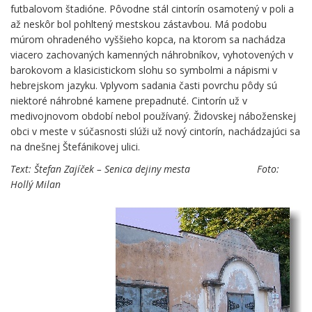
futbalovom štadióne. Pôvodne stál cintorín osamotený v poli a
až neskôr bol pohltený mestskou zástavbou. Má podobu
múrom ohradeného vyššieho kopca, na ktorom sa nachádza
viacero zachovaných kamenných náhrobníkov, vyhotovených v
barokovom a klasicistickom slohu so symbolmi a nápismi v
hebrejskom jazyku. Vplyvom sadania časti povrchu pôdy sú
niektoré náhrobné kamene prepadnuté. Cintorín už v
medivojnovom období nebol používaný. Židovskej náboženskej
obci v meste v súčasnosti slúži už nový cintorín, nachádzajúci sa
na dnešnej Štefánikovej ulici.
Text: Štefan Zajíček – Senica dejiny mesta Foto:
Hollý Milan