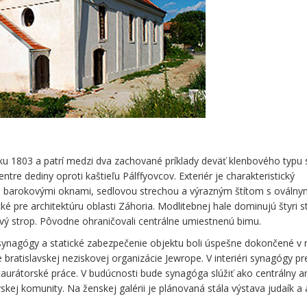
u 1803 a patrí medzi dva zachované príklady deväť klenbového typu
tre dediny oproti kaštieľu Pálffyovcov. Exteriér je charakteristický
 barokovými oknami, sedlovou strechou a výrazným štítom s oválny
cké pre architektúru oblasti Záhoria. Modlitebnej hale dominujú štyri s
vý strop. Pôvodne ohraničovali centrálne umiestnenú bimu.
ynagógy a statické zabezpečenie objektu boli úspešne dokončené v 
 bratislavskej neziskovej organizácie Jewrope. V interiéri synagógy pr
taurátorské práce. V budúcnosti bude synagóga slúžiť ako centrálny ar
skej komunity. Na ženskej galérii je plánovaná stála výstava judaík a a