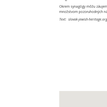
Okrem synagógy môžu záujemcovi
množstvom pozoruhodných náhr
Text: slovak-jewish-heritag