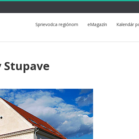
Sprievodca regiónom
eMagazín
Kalendár p
v Stupave