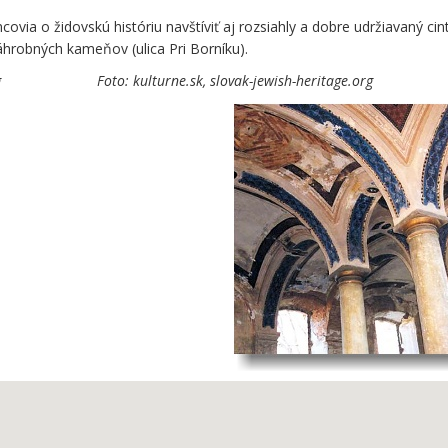
a o židovskú históriu navštíviť aj rozsiahly a dobre udržiavaný cint
obných kameňov (ulica Pri Borníku).
e.org Foto: kulturne.sk, slovak-jewish-heritage.org