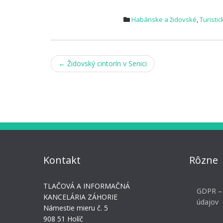
Habánske a židovské
,
Turistic
Post
←
Židovský cintorín v Senici
navigation
Kontakt
Rôzne
TLAČOVÁ A INFORMAČNÁ
GDPR –
KANCELÁRIA ZÁHORIE
údajov
Námestie mieru č. 5
908 51 Holíč