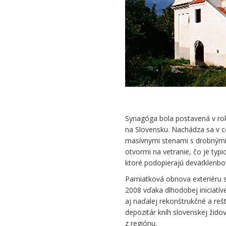
Synagóga bola postavená v rok
na Slovensku. Nachádza sa v cen
masívnymi stenami s drobnými
otvormi na vetranie, čo je typi
ktoré podopierajú deväťklenbo
Pamiatková obnova exteriéru s
2008 vďaka dlhodobej iniciatíve
aj naďalej rekonštrukčné a reš
depozitár kníh slovenskej židov
z regiónu.