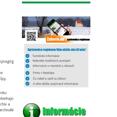
 synagóg
mi
tĺpy,
roku
ebiehajú
chív a
rchiválií