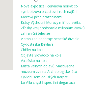
Nové expozice i červnová horka: co
symbolizovalo cestovní ruch najižní
Moravě před prázdninami
Krásy Východní Moravy míří do světa.
Zlínský kraj představila milionům diváků
zahraniční televize
V srpnu se odehraje nebeské divadlo
Cyklostezka Bevlava
Chřiby na kole
Objevte Slovácko na kole
Valašsko na kole
Místa velkých objevů. Vlastivědné
muzeum zve na Archeologické léto
Cyklobusem do Bílých Karpat
La Villa chystá speciální degustace