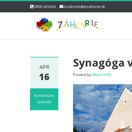
0905 625416
ezahorie@ezahorie.sk
Synagóga 
APR
16
Posted by
Milan Hollý
Komentáre
vypnuté
na
Synagóga
v
Stupave