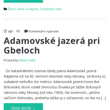
Šport, relax a kúpele
,
Turistické ciele
apr
18
na
Komentáre vypnuté
Adamovské
Adamovské jazerá pri
jazerá
Gbeloch
pri
Gbeloch
Posted by
Milan Hollý
Do katastrálneho územia Gbely patria Adamovské jazerá.
Nájdeme ich na 85. riečnom kilometri rieky Moravy, od ktorej sú
vzdialené niekoľko sto metrov. Adamovské jazerá tvoria dve
štrkoviská, ktoré vznikli činnosťou človeka pri ťažbe štrkových
nánosov rieky Moravy (od roku 1969). Na severnom , plošne
väčšom štrkovisku, prebieha ťažba aj v súčasnosti, no iba na […]
READ MORE →