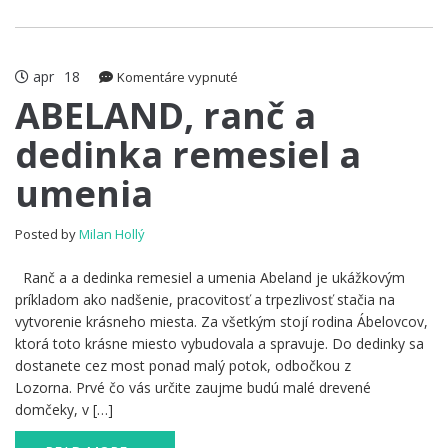
apr
18
na
Komentáre vypnuté
ABELAND,
ABELAND, ranč a
ranč
dedinka remesiel a
a
dedinka
umenia
remesiel
a
umenia
Posted by
Milan Hollý
Ranč a a dedinka remesiel a umenia Abeland je ukážkovým
príkladom ako nadšenie, pracovitosť a trpezlivosť stačia na
vytvorenie krásneho miesta. Za všetkým stojí rodina Ábelovcov,
ktorá toto krásne miesto vybudovala a spravuje. Do dedinky sa
dostanete cez most ponad malý potok, odbočkou z
Lozorna. Prvé čo vás určite zaujme budú malé drevené
domčeky, v […]