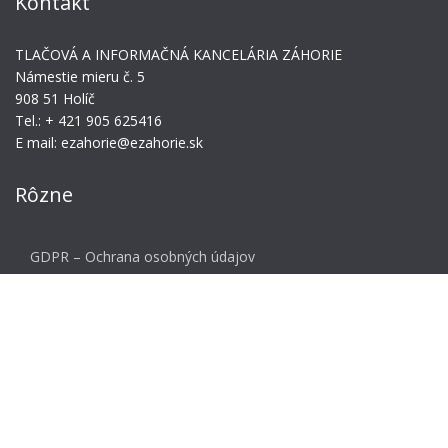
Kontakt
TLAČOVÁ A INFORMAČNÁ KANCELÁRIA ZÁHORIE
Námestie mieru č. 5
908 51 Holíč
Tel.: + 421 905 625416
E mail: ezahorie@ezahorie.sk
Rôzne
GDPR – Ochrana osobných údajov
Meta
Prihlásiť sa
© 2026 Ascent. All rights reserved
|
Ascent by
ZetaMatic