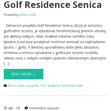
Golf
Golf Residence Senica
Residence
Senica
Posted by
Milan Hollý
Zámerom projektu Golf Residence Senica, ktorý je súčasťou
golfového rezortu, je vybudovať mnohoúčelový priestor vhodný
pre aktívny oddych, relax, kvalitné trávenie voľného času,
bývanie a súčasne poskytnúť možnosť venovať sa najkrajšiemu
športu – golfu. V dnešnej uponáhľanej dobe plnej záväzkov,
termínov a stresov vytvárame v golfovom rezorte rozľahlú
zelenú oázu s veľkým umelým jazerom obkoleseným slnečnými
[…]
READ MORE →
Šport, relax a kúpele
,
TOP atrakcie
,
Turistické ciele
apr
18
na
Komentáre vypnuté