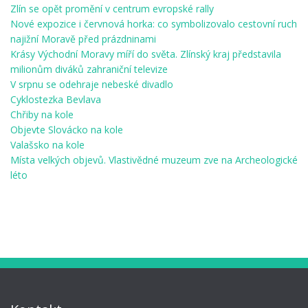
Zlín se opět promění v centrum evropské rally
Nové expozice i červnová horka: co symbolizovalo cestovní ruch
najižní Moravě před prázdninami
Krásy Východní Moravy míří do světa. Zlínský kraj představila
milionům diváků zahraniční televize
V srpnu se odehraje nebeské divadlo
Cyklostezka Bevlava
Chřiby na kole
Objevte Slovácko na kole
Valašsko na kole
Místa velkých objevů. Vlastivědné muzeum zve na Archeologické
léto