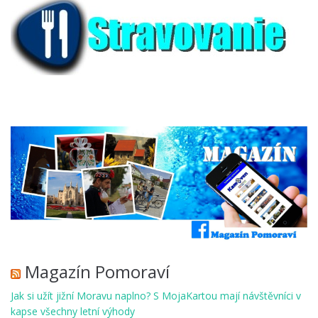
Magazín Pomoraví
Jak si užít jižní Moravu naplno? S MojaKartou mají návštěvníci v
kapse všechny letní výhody