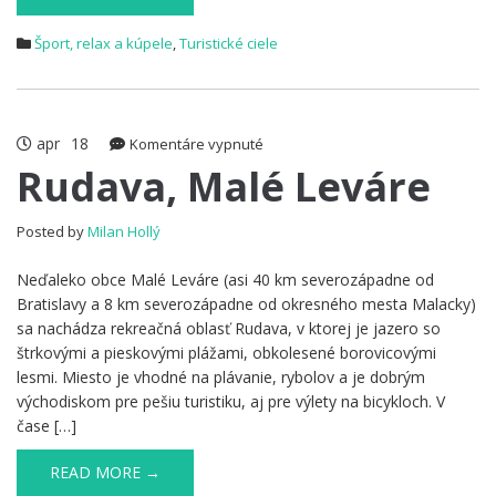
Šport, relax a kúpele
,
Turistické ciele
apr
18
na
Komentáre vypnuté
Rudava,
Rudava, Malé Leváre
Malé
Leváre
Posted by
Milan Hollý
Neďaleko obce Malé Leváre (asi 40 km severozápadne od
Bratislavy a 8 km severozápadne od okresného mesta Malacky)
sa nachádza rekreačná oblasť Rudava, v ktorej je jazero so
štrkovými a pieskovými plážami, obkolesené borovicovými
lesmi. Miesto je vhodné na plávanie, rybolov a je dobrým
východiskom pre pešiu turistiku, aj pre výlety na bicykloch. V
čase […]
READ MORE →