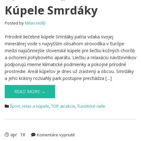
Kúpele
Kúpele Smrdáky
Smrdáky
Posted by
Milan Hollý
Prírodné liečebné kúpele Smrdáky patria vďaka svojej
minerálnej vode s najvyšším obsahom sírovodíka v Európe
medzi najúčinnejšie slovenské kúpele pre liečbu kožných chorôb
a ochorení pohybového aparátu. Liečbu a relaxáciu návštevníkov
podporujú mierne klimatické podmienky a pokojné prírodné
prostredie. Areál kúpeľov je dnes už zrastený a obcou. Smrdáky
a jeho krásny rozsiahly park postupne prechádza […]
READ MORE →
Šport, relax a kúpele
,
TOP atrakcie
,
Turistické ciele
apr
18
na
Komentáre vypnuté