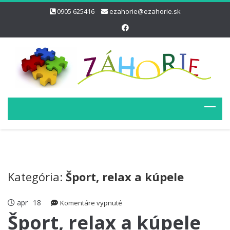
0905 625416
ezahorie@ezahorie.sk
Kategória:
Šport, relax a kúpele
apr
18
na
Komentáre vypnuté
Šport,
Šport, relax a kúpele
relax