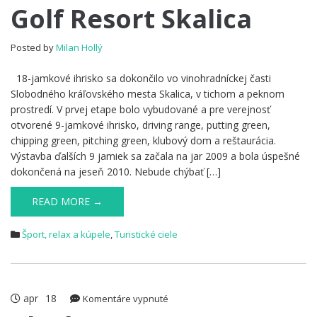
Golf
Golf Resort Skalica
Resort
Skalica
Posted by
Milan Hollý
18-jamkové ihrisko sa dokončilo vo vinohradníckej časti
Slobodného kráľovského mesta Skalica, v tichom a peknom
prostredí. V prvej etape bolo vybudované a pre verejnosť
otvorené 9-jamkové ihrisko, driving range, putting green,
chipping green, pitching green, klubový dom a reštaurácia.
Výstavba ďalších 9 jamiek sa začala na jar 2009 a bola úspešné
dokončená na jeseň 2010. Nebude chýbať […]
READ MORE →
Šport, relax a kúpele
,
Turistické ciele
apr
18
na
Komentáre vypnuté
Plavby