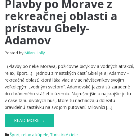
Plavby po Morave z
po
rekreačnej oblasti a
Morave
z
prístavu Gbely-
rekreačnej
oblasti
Adamov
a
prístavu
Gbely-
Posted by
Milan Hollý
Adamov
(Plavby po rieke Morava, požičovne bicyklov a vodných atrakcií,
relax, šport…) Jednou z mestských častí Gbiel je aj Adamov –
rekreačná oblasť, ktorá láka viac a viac návštevníkov svojím
veľkolepým „vodným svetom“. Adamovské jazerá sú zaradené
do chráneného vtáčieho územia. Najrušnejšie a najkrajšie je tu
v čase ťahu divokých husí, ktoré tu nachádzajú dôležitú
pravidelnú zastávku na svojom putovaní. Milovníci […]
READ MORE →
Šport, relax a kúpele
,
Turistické ciele