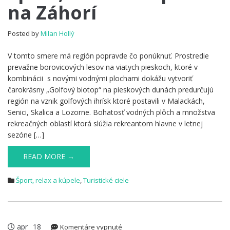
na Záhorí
a
kúpele
na
Posted by
Milan Hollý
Záhorí
V tomto smere má región popravde čo ponúknuť. Prostredie
prevažne borovicových lesov na viatych pieskoch, ktoré v
kombinácii s novými vodnými plochami dokážu vytvoriť
čarokrásny „Golfový biotop“ na pieskových dunách predurčujú
región na vznik golfových ihrísk ktoré postavili v Malackách,
Senici, Skalica a Lozorne. Bohatosť vodných plôch a množstva
rekreačných oblastí ktorá slúžia rekreantom hlavne v letnej
sezóne […]
READ MORE →
Šport, relax a kúpele
,
Turistické ciele
apr
18
na
Komentáre vypnuté