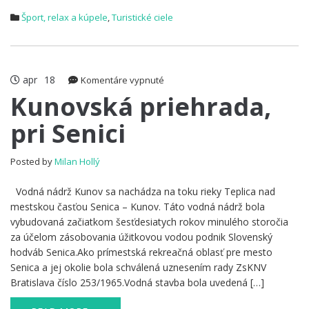
Šport, relax a kúpele
,
Turistické ciele
apr
18
na
Komentáre vypnuté
Kunovská
Kunovská priehrada,
priehrada,
pri Senici
pri
Senici
Posted by
Milan Hollý
Vodná nádrž Kunov sa nachádza na toku rieky Teplica nad
mestskou časťou Senica – Kunov. Táto vodná nádrž bola
vybudovaná začiatkom šesťdesiatych rokov minulého storočia
za účelom zásobovania úžitkovou vodou podnik Slovenský
hodváb Senica.Ako prímestská rekreačná oblasť pre mesto
Senica a jej okolie bola schválená uznesením rady ZsKNV
Bratislava číslo 253/1965.Vodná stavba bola uvedená […]