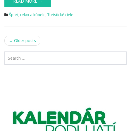
READ MORE →
Šport, relax a kúpele
,
Turistické ciele
Post
←
Older posts
navigation