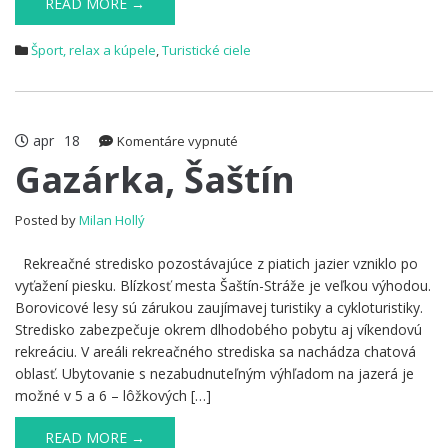
READ MORE →
Šport, relax a kúpele
,
Turistické ciele
apr
18
na
Komentáre vypnuté
Gazárka,
Gazárka, Šaštín
Šaštín
Posted by
Milan Hollý
Rekreačné stredisko pozostávajúce z piatich jazier vzniklo po
vyťažení piesku. Blízkosť mesta Šaštín-Stráže je veľkou výhodou.
Borovicové lesy sú zárukou zaujímavej turistiky a cykloturistiky.
Stredisko zabezpečuje okrem dlhodobého pobytu aj víkendovú
rekreáciu. V areáli rekreačného strediska sa nachádza chatová
oblasť. Ubytovanie s nezabudnuteľným výhľadom na jazerá je
možné v 5 a 6 – lôžkových […]
READ MORE →