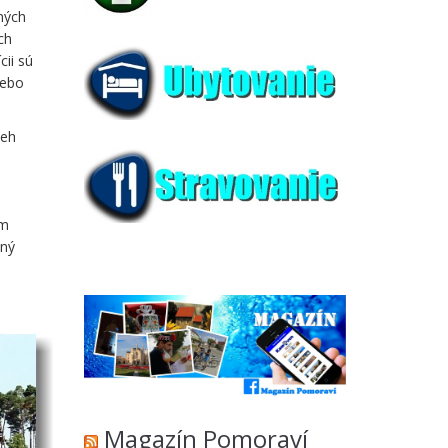
ných
ch
cii sú
lebo
Beh
a
ám
ený
Magazín Pomoraví