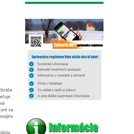
-Stráže
pečuje
ová
toré sa
anovými
čistou