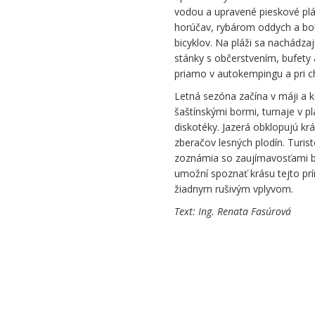
vodou a upravené pieskové plá
horúčav, rybárom oddych a boh
bicyklov. Na pláži sa nachádzaj
stánky s občerstvením, bufety 
priamo v autokempingu a pri c
Letná sezóna začína v máji a 
šaštínskými bormi, turnaje v pl
diskotéky. Jazerá obklopujú k
zberačov lesných plodín. Turis
zoznámia so zaujímavosťami b
umožní spoznať krásu tejto prí
žiadnym rušivým vplyvom.
Text: Ing. Renata Fasúrov
Letná sezóna začína v máji a k
sezóny sa v Gazárke každoroč
turnaje v plážovom volejbale, v
pravidelne cez víkendy diskoté
zdravé borovicové a dubové po
zberačov lesných plodín. Turist