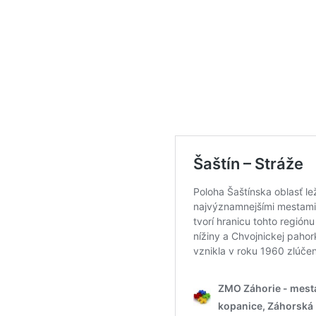
cesty a chodníky, pomocou kt
zaujímavosťami blízkeho i vzdi
Novovybudovaný náučný chodn
tejto prírody. Každý tu nájde 
nie je vystavený žiadnym ruši
okolia. Novovybudovaný náuč
krásu tejto prírody. Každý tu 
pokoja, kde nie je vystavený 