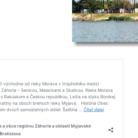
orých sa zoznámia so
alenejšieho okolia.
ík Vám umožní spoznať krásu
skutočnú oázu ticha a pokoja, kde
vým vplyvom.zdialenejšieho
ný chodník Vám umožní spoznať
nájde skutočnú oázu ticha a
žiadnym rušivým vplyvom.