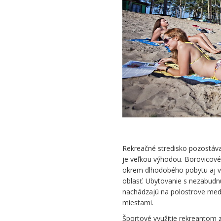
Rekreačné stredisko pozostávajú
je veľkou výhodou. Borovicové l
okrem dlhodobého pobytu aj ví
oblasť. Ubytovanie s nezabudn
nachádzajú na polostrove medz
miestami.
Športové využitie rekreantom za