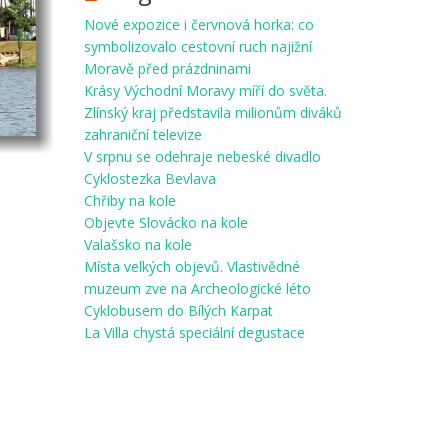
Nové expozice i červnová horka: co
symbolizovalo cestovní ruch najižní
Moravě před prázdninami
Krásy Východní Moravy míří do světa.
Zlínský kraj představila milionům diváků
zahraniční televize
V srpnu se odehraje nebeské divadlo
Cyklostezka Bevlava
Chřiby na kole
Objevte Slovácko na kole
Valašsko na kole
Místa velkých objevů. Vlastivědné
muzeum zve na Archeologické léto
Cyklobusem do Bílých Karpat
La Villa chystá speciální degustace