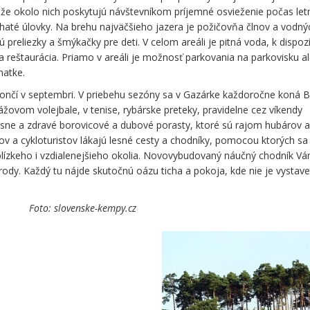
že okolo nich poskytujú návštevníkom príjemné osvieženie počas let
até úlovky. Na brehu najväčšieho jazera je požičovňa člnov a vodný
ú preliezky a šmýkačky pre deti. V celom areáli je pitná voda, k dispozí
a reštaurácia. Priamo v areáli je možnosť parkovania na parkovisku a
hatke.
končí v septembri. V priebehu sezóny sa v Gazárke každoročne koná 
ážovom volejbale, v tenise, rybárske preteky, pravidelne cez víkendy
rásne a zdravé borovicové a dubové porasty, ktoré sú rajom hubárov 
tov a cykloturistov lákajú lesné cesty a chodníky, pomocou ktorých sa
lízkeho i vzdialenejšieho okolia. Novovybudovaný náučný chodník V
rody. Každý tu nájde skutočnú oázu ticha a pokoja, kde nie je vystav
á Foto: slovenske-kempy.cz
ončí v septembri. V priebehu
ne koná Beh šaštínskými bormi,
 tenise, rybárske preteky,
ky. Jazerá obklopujú krásne a
rasty, ktoré sú rajom hubárov a
ov a cykloturistov lákajú lesné