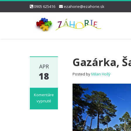
0905 625416
ezahorie@ezahorie.sk
Gazárka, Š
APR
18
Posted by
Milan Hollý
Komentáre
vypnuté
na
Gazárka,
Šaštín