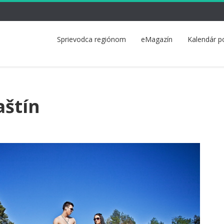
Sprievodca regiónom
eMagazín
Kalendár p
aštín