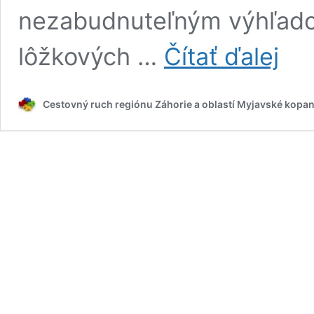
nezabudnuteľným výhľadom
Gazárk
lôžkových …
Čítať ďalej
Šaštín
Cestovný ruch regiónu Záhorie a oblastí Myjavské kopan