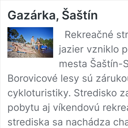
Gazárka, Šaštín
Rekreačné stre
jazier vzniklo 
mesta Šaštín-S
Borovicové lesy sú zárukou
cykloturistiky. Stredisko
pobytu aj víkendovú rekre
strediska sa nachádza cha