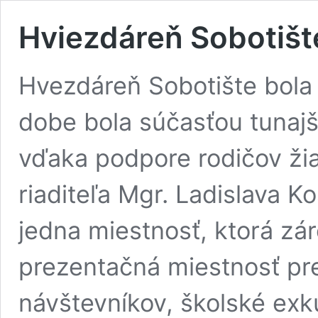
Hviezdáreň Sobotišt
Hvezdáreň Sobotište bola 
dobe bola súčasťou tunajše
vďaka podpore rodičov ži
riaditeľa Mgr. Ladislava K
jedna miestnosť, ktorá zá
prezentačná miestnosť pr
návštevníkov, školské exk