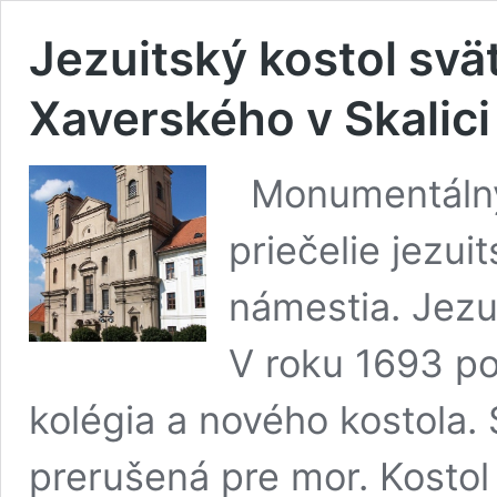
Jezuitský kostol svä
Xaverského v Skalici
Monumentálny
priečelie jezui
námestia. Jezui
V roku 1693 po
kolégia a nového kostola.
prerušená pre mor. Kostol