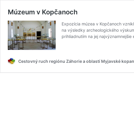
Múzeum v Kopčanoch
Expozícia múzea v Kopčanoch vznikla
na výsledky archeologického výskumu
prihliadnutím na jej najvýznamnejš
Cestovný ruch regiónu Záhorie a oblastí Myjavské kopan