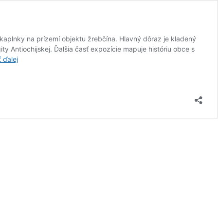
kaplnky na prízemí objektu žrebčína. Hlavný dôraz je kladený
 Antiochijskej. Ďalšia časť expozície mapuje históriu obce s
Múzeum
ť ďalej
v
Kopčanoch