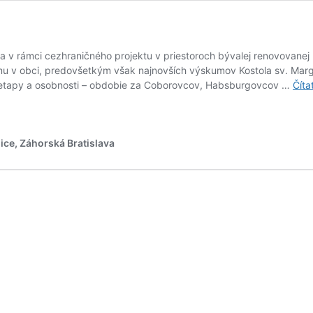
 v rámci cezhraničného projektu v priestoroch bývalej renovovanej 
 v obci, predovšetkým však najnovších výskumov Kostola sv. Margity
ie etapy a osobnosti – obdobie za Coborovcov, Habsburgovcov …
Číta
ice, Záhorská Bratislava