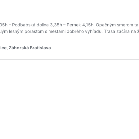
3,05h – Podbabská dolina 3,35h – Pernek 4,15h. Opačným smerom ta
islým lesným porastom s mestami dobrého výhľadu. Trasa začína na ž
ice, Záhorská Bratislava