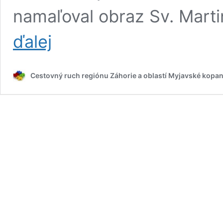
namaľoval obraz Sv. Marti
Rodný
ďalej
dom
a
múzeum
Cestovný ruch regiónu Záhorie a oblastí Myjavské kopan
Martina
Benku
v
Kostolišti