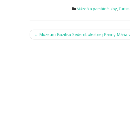
Múzeá a pamätné izby
,
Turist
Post
←
Múzeum Bazilika Sedembolestnej Panny Mária v
navigation