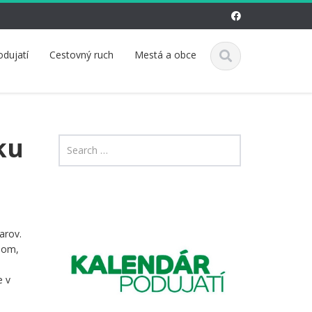
odujatí
Cestovný ruch
Mestá a obce
ku
arov.
dom,
e v