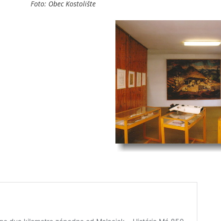
 Foto: Obec Kostolište
ýznamnejších rodákov Kostolišťa
h maliarov. Pamätná izba je
ského domu. Taktiež je
ktorý je po rekonštrukcii.
nuť nielen v Pamätnej izbe M.
e, kde namaľoval obraz Sv.
olišta. Na Obecnom úrade v
brazy v sobášnej sieni, a to
a patrí medzi najvýznamnejších
jväčších slovenských maliarov.
v budove Spoločenského domu.
 rodný dom, ktorý je po
 možné zhliadnuť nielen v
v miestnom kostole, kde
a koni,