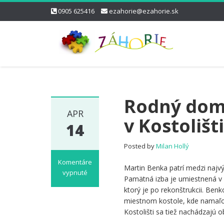
0905 625416
ezahorie@ezahorie.sk
Rodný dom
APR
v Kostolišt
14
Posted by
Milan Hollý
Komentáre
Martin Benka patrí medzi najv
vypnuté
Pamätná izba je umiestnená v
na
ktorý je po rekonštrukcii. Benk
Rodný
miestnom kostole, kde namaľov
dom
Kostolišti sa tiež nachádzajú 
a