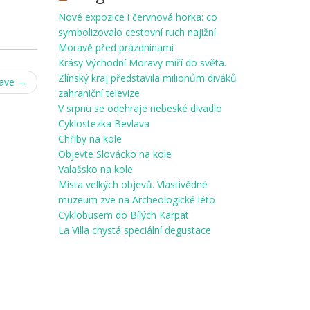
Nové expozice i červnová horka: co
symbolizovalo cestovní ruch najižní
Moravě před prázdninami
Krásy Východní Moravy míří do světa.
Zlínský kraj představila milionům diváků
jave
→
zahraniční televize
V srpnu se odehraje nebeské divadlo
Cyklostezka Bevlava
Chřiby na kole
Objevte Slovácko na kole
Valašsko na kole
Místa velkých objevů. Vlastivědné
muzeum zve na Archeologické léto
Cyklobusem do Bílých Karpat
La Villa chystá speciální degustace