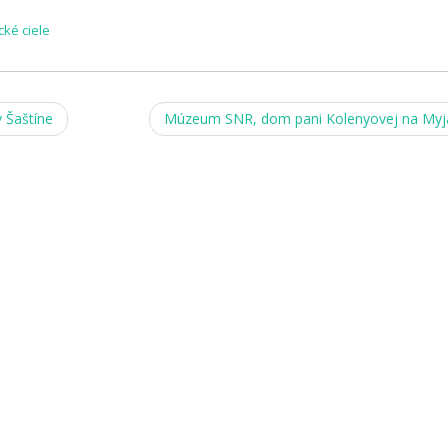
ické ciele
 Šaštíne
Múzeum SNR, dom pani Kolenyovej na My