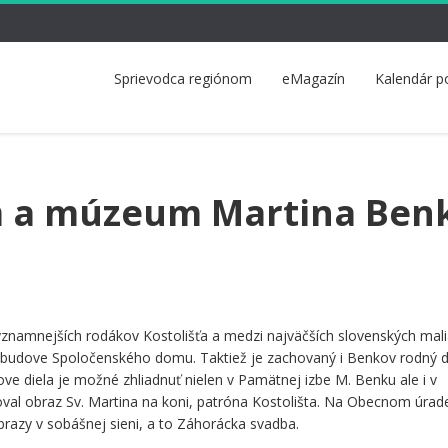
Sprievodca regiónom
eMagazín
Kalendár p
 a múzeum Martina Ben
i
ýznamnejších rodákov Kostolišťa a medzi najväčších slovenských mali
 budove Spoločenského domu. Taktiež je zachovaný i Benkov rodný 
ove diela je možné zhliadnuť nielen v Pamätnej izbe M. Benku ale i v
al obraz Sv. Martina na koni, patróna Kostolišta. Na Obecnom úrad
obrazy v sobášnej sieni, a to Záhorácka svadba.