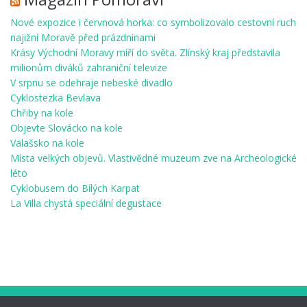
Nové expozice i červnová horka: co symbolizovalo cestovní ruch
najižní Moravě před prázdninami
Krásy Východní Moravy míří do světa. Zlínský kraj představila
milionům diváků zahraniční televize
V srpnu se odehraje nebeské divadlo
Cyklostezka Bevlava
Chřiby na kole
Objevte Slovácko na kole
Valašsko na kole
Místa velkých objevů. Vlastivědné muzeum zve na Archeologické
léto
Cyklobusem do Bílých Karpat
La Villa chystá speciální degustace