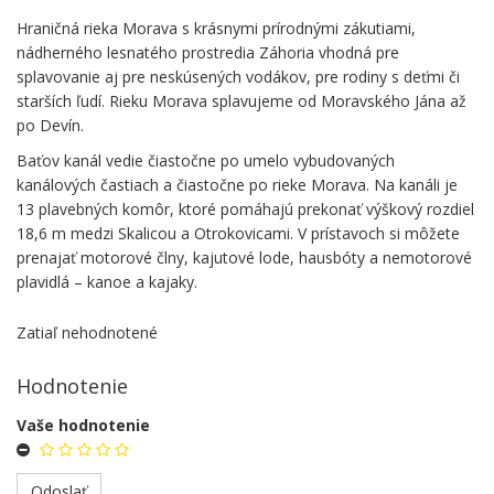
Hraničná rieka Morava s krásnymi prírodnými zákutiami,
nádherného lesnatého prostredia Záhoria vhodná pre
splavovanie aj pre neskúsených vodákov, pre rodiny s deťmi či
starších ľudí. Rieku Morava splavujeme od Moravského Jána až
po Devín.
Baťov kanál vedie čiastočne po umelo vybudovaných
kanálových častiach a čiastočne po rieke Morava. Na kanáli je
13 plavebných komôr, ktoré pomáhajú prekonať výškový rozdiel
18,6 m medzi Skalicou a Otrokovicami. V prístavoch si môžete
prenajať motorové člny, kajutové lode, hausbóty a nemotorové
plavidlá – kanoe a kajaky.
Zatiaľ nehodnotené
Hodnotenie
Vaše hodnotenie