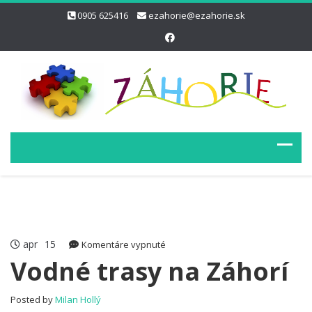
0905 625416
ezahorie@ezahorie.sk
apr
15
na
Komentáre vypnuté
Vodné
Vodné trasy na Záhorí
trasy
na
Posted by
Milan Hollý
Záhorí