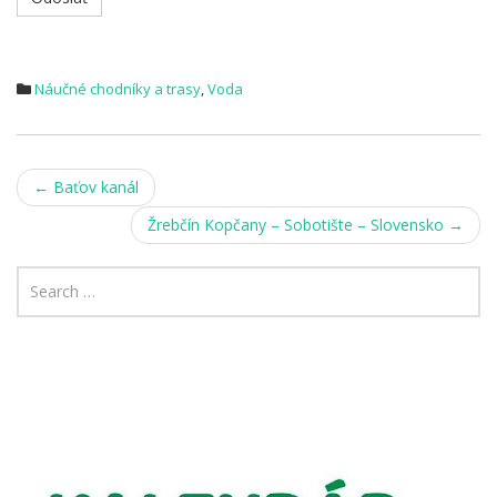
Náučné chodníky a trasy
,
Voda
Post
←
Baťov kanál
navigation
Žrebčín Kopčany – Sobotište – Slovensko
→