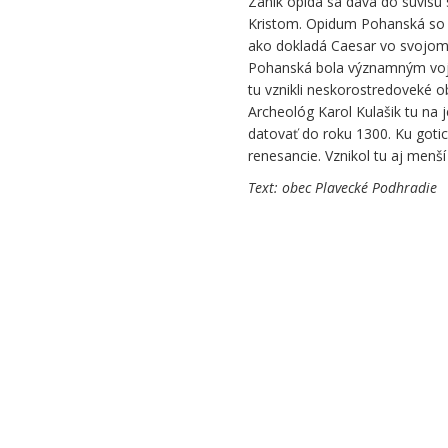
Zánik opida sa dáva do súvisu 
Kristom. Opidum Pohanská so s
ako dokladá Caesar vo svojom d
Pohanská bola významným voje
tu vznikli neskorostredoveké o
Archeológ Karol Kulašik tu na 
datovať do roku 1300. Ku goti
renesancie. Vznikol tu aj menší 
Text: obec Plavecké Podhrad