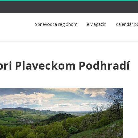
Sprievodca regiónom
eMagazín
Kalendár p
pri Plaveckom Podhradí