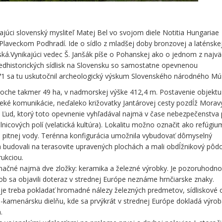
ajúci slovenský mysliteľ Matej Bel vo svojom diele Notitia Hungariae
Plaveckom Podhradí. Ide o sídlo z mladšej doby bronzovej a laténskej
.Vynikajúci vedec Š. Janšák píše o Pohanskej ako o jednom z najvä
edhistorických sídlisk na Slovensku so samostatne opevnenou
71 sa tu uskutočnil archeologický výskum Slovenského národného Mú
loche takmer 49 ha, v nadmorskej výške 412,4 m. Postavenie objektu
eké komunikácie, neďaleko križovatky Jantárovej cesty pozdĺž Moravy
 Ľud, ktorý toto opevnenie vyhľadával najmä v čase nebezpečenstva p
icových polí (velatická kultúra). Lokalitu možno označit ako refúgiu
e pitnej vody. Terénna konfigurácia umožnila vybudovať dômyselný
 budovali na terasovite upravených plochách a mali obdĺžnikový pôd
ukciou.
íznačné najmä dve zložky: keramika a železné výrobky. Je pozoruhodn
b sa objavili doteraz v strednej Európe neznáme hrnčiarske znaky.
je treba pokladať hromadné nálezy železných predmetov, sídliskové 
-kamenársku dielňu, kde sa prvýkrát v strednej Európe dokladá výroba
.