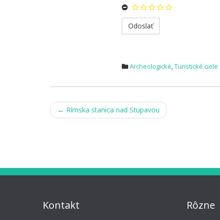
Archeologické
,
Turistické ciele
Post
←
Rímska stanica nad Stupavou
navigation
Kontakt
Rôzne