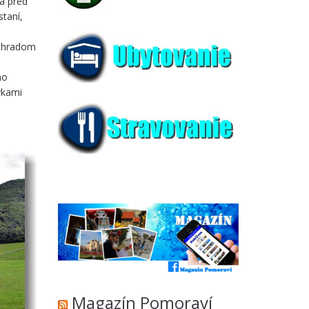
ia pred
taní,
m hradom
no
vkami
Magazín Pomoraví