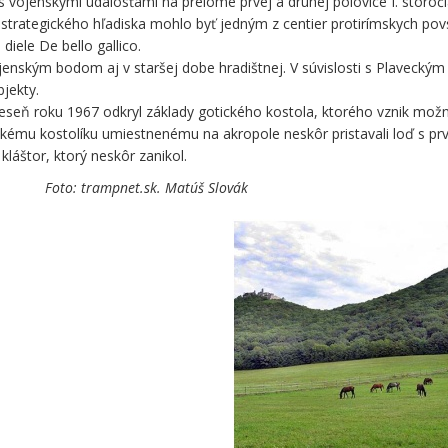
s vojenskými udalosťami na prelome prvej a druhej polovice I. storoč
trategického hľadiska mohlo byť jedným z centier protirímskych povs
iele De bello gallico.
nským bodom aj v staršej dobe hradištnej. V súvislosti s Plavecký
bjekty.
jeseň roku 1967 odkryl základy gotického kostola, ktorého vznik mož
ckému kostolíku umiestnenému na akropole neskôr pristavali loď s pr
kláštor, ktorý neskôr zanikol.
ie Foto: trampnet.sk. Matúš Slovák