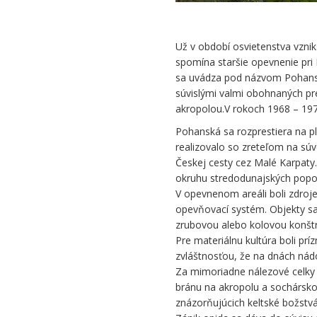
Podhradí
Už v období osvietenstva vznik
spomína staršie opevnenie pri 
sa uvádza pod názvom Pohanská
súvislými valmi obohnaných pr
akropolou.V rokoch 1968 – 19
Pohanská sa rozprestiera na p
realizovalo so zreteľom na súv
Českej cesty cez Malé Karpaty.
okruhu stredodunajských popoln
V opevnenom areáli boli zdroj
opevňovací systém. Objekty sa
zrubovou alebo kolovou konštr
Pre materiálnu kultúra boli pr
zvláštnosťou, že na dnách nádo
Za mimoriadne nálezové celky 
bránu na akropolu a sochársko
znázorňujúcich keltské božstvá