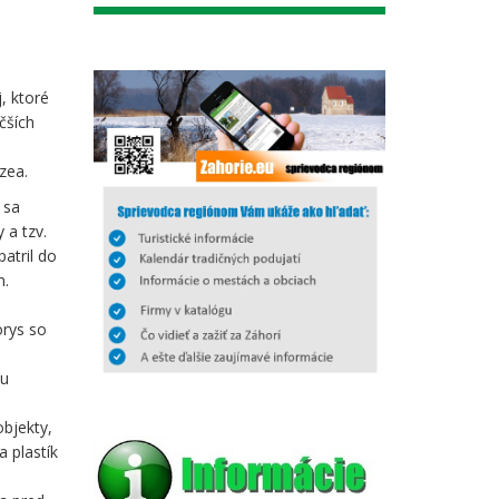
, ktoré
čších
zea.
 sa
 a tzv.
atril do
m.
orys so
ou
objekty,
 plastík