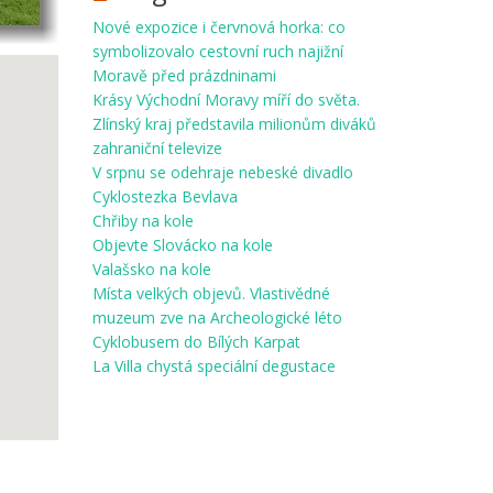
Nové expozice i červnová horka: co
symbolizovalo cestovní ruch najižní
Moravě před prázdninami
Krásy Východní Moravy míří do světa.
Zlínský kraj představila milionům diváků
zahraniční televize
V srpnu se odehraje nebeské divadlo
Cyklostezka Bevlava
Chřiby na kole
Objevte Slovácko na kole
Valašsko na kole
Místa velkých objevů. Vlastivědné
muzeum zve na Archeologické léto
Cyklobusem do Bílých Karpat
La Villa chystá speciální degustace