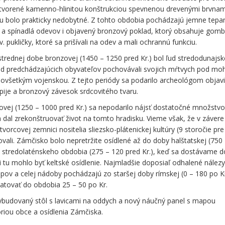
 tvorené kamenno-hlinitou konštrukciou spevnenou drevenými brvnam
pou bolo prakticky nedobytné. Z tohto obdobia pochádzajú jemne tepa
e a spínadlá odevov i objavený bronzový poklad, ktorý obsahuje gomb
 pukličky, ktoré sa prišívali na odev a mali ochrannú funkciu.
strednej dobe bronzovej (1450 – 1250 pred Kr.) bol ľud stredodunajsk
 od predchádzajúcich obyvateľov pochovávali svojich mŕtvych pod moh
ovšetkým vojenskou. Z tejto periódy sa podarilo archeológom objavi
pije a bronzový závesok srdcovitého tvaru.
vej (1250 – 1000 pred Kr.) sa nepodarilo nájsť dostatočné množstv
a dal zrekonštruovať život na tomto hradisku. Vieme však, že v závere
tvorcovej zemnici nositelia sliezsko-plátenickej kultúry (9 storočie pre 
vali. Zámčisko bolo nepretržite osídlené až do doby halštatskej (750
zo stredolaténskeho obdobia (275 – 120 pred Kr.), keď sa dostávame d
i tu mohlo byť keltské osídlenie. Najmladšie doposiaľ odhalené nález
ov a celej nádoby pochádzajú zo staršej doby rímskej (0 – 180 po Kr
datovať do obdobia 25 – 50 po Kr.
ybudovaný stôl s lavicami na oddych a nový náučný panel s mapou
óriou obce a osídlenia Zámčiska.