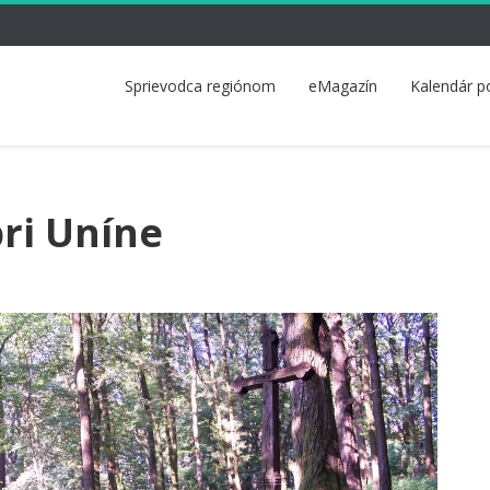
Sprievodca regiónom
eMagazín
Kalendár p
ri Uníne