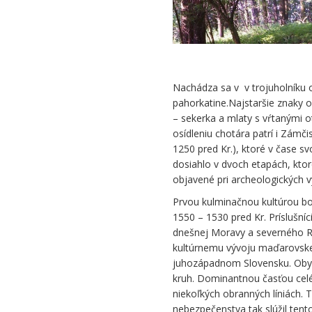
Nachádza sa v v trojuholníku 
pahorkatine.Najstaršie znaky os
– sekerka a mlaty s vŕtanými o
osídleniu chotára patrí i Zámč
1250 pred Kr.), ktoré v čase s
dosiahlo v dvoch etapách, kto
objavené pri archeologických 
Prvou kulminačnou kultúrou bo
1550 – 1530 pred Kr. Príslušníci
dnešnej Moravy a severného Ra
kultúrnemu vývoju maďarovskej 
juhozápadnom Slovensku. Obyvat
kruh. Dominantnou časťou cel
niekoľkých obranných líniách. 
nebezpečenstva tak slúžil tent