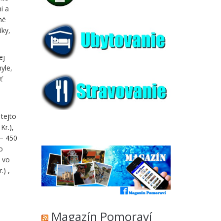
i a
né
íky,
ej
yle,
ť
o
 tejto
Kr.),
 – 450
o
y vo
.) ,
Magazín Pomoraví