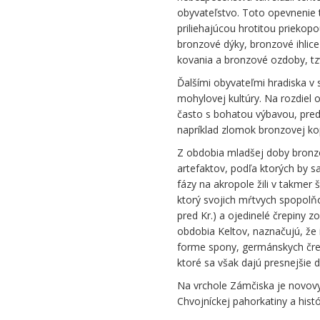
obyvateľstvo. Toto opevnenie
priliehajúcou hrotitou prieko
bronzové dýky, bronzové ihlic
kovania a bronzové ozdoby, tzv.
Ďalšími obyvateľmi hradiska v 
mohylovej kultúry. Na rozdiel
často s bohatou výbavou, pred
napríklad zlomok bronzovej ko
Z obdobia mladšej doby bronzo
artefaktov, podľa ktorých by s
fázy na akropole žili v takmer š
ktorý svojich mŕtvych spopolňo
pred Kr.) a ojedinelé črepiny 
obdobia Keltov, naznačujú, že 
forme spony, germánskych črep
ktoré sa však dajú presnejšie 
Na vrchole Zámčiska je novov
Chvojníckej pahorkatiny a hist