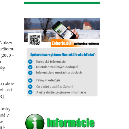
 Nálezy
taršiemu
 (2000 –
u
šky
do rokov
oblasti
ej
iarsky
ená v
se
ité