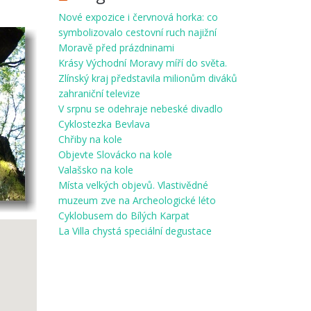
Nové expozice i červnová horka: co
symbolizovalo cestovní ruch najižní
Moravě před prázdninami
Krásy Východní Moravy míří do světa.
Zlínský kraj představila milionům diváků
zahraniční televize
V srpnu se odehraje nebeské divadlo
Cyklostezka Bevlava
Chřiby na kole
Objevte Slovácko na kole
Valašsko na kole
Místa velkých objevů. Vlastivědné
muzeum zve na Archeologické léto
Cyklobusem do Bílých Karpat
La Villa chystá speciální degustace