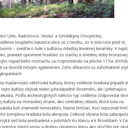
obcí Unín, Radošovce- Vieska a Smrdákyna Chvojnickej
ídlenia terajšieho katastra obce sú z neolitu, zo 4. tisícročia pred Kr.
tvormi – svedčia o ľude s kultúrou mladšej lineárnej keramiky. K najs
isko, praveké opevnené hradisko zo staršej a strednej doby bronzovej
vojho najväčšieho rozmachu sa rozprestieralo na ploche 17 ha. Vrchol
ré sa skončili ničivým vyplienením, čoho dôkazom sú zuhoľnatené zvy
vykopávkach.
la maďarovsko-věteřovká kultúra, ktorej osídlenie hradiska pripadá 
 tejto kultúry obývali nielen juhozápadné Slovensko, ale i priliehajúce 
kúska. Podľa archeologických nálezov typ osídlenia zodpovedal skor
kultúry na moravskej strane, ako centrálnej oblasti, ktorá bola na
elia boli znamenití remeselníci, hlavne hrnčiari, hoci nepoznali hrnč
ého komplexu hradiska bola akropola. Celková obrana bola zabezpeč
Trojitá sieť bola predsadená v polohách Ku klancu a k Brovištiam. V ča
o priestor medzi prvou a druhou obrannou líniou ako útočište pre okol