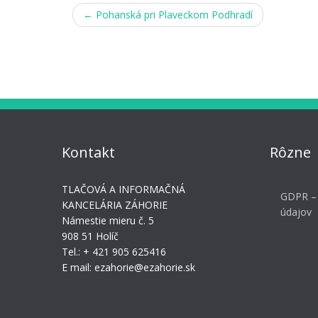
Post
←
Pohanská pri Plaveckom Podhradí
navigation
Kontakt
Rôzne
TLAČOVÁ A INFORMAČNÁ
GDPR –
KANCELÁRIA ZÁHORIE
údajov
Námestie mieru č. 5
908 51 Holíč
Tel.: + 421 905 625416
E mail: ezahorie@ezahorie.sk