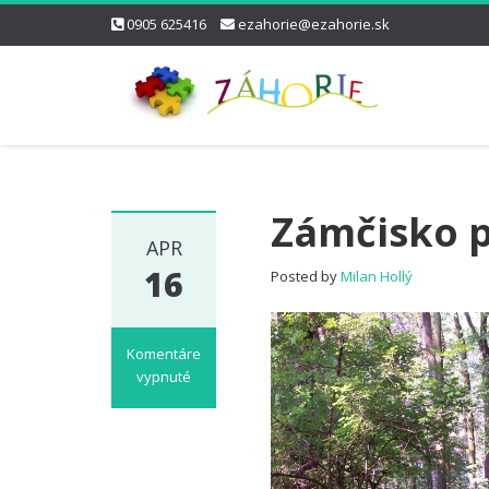
0905 625416
ezahorie@ezahorie.sk
Zámčisko p
APR
16
Posted by
Milan Hollý
Komentáre
vypnuté
na
Zámčisko
pri
Uníne