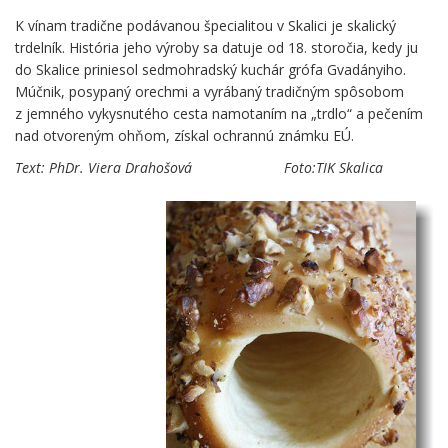
K vínam tradične podávanou špecialitou v Skalici je skalický
trdelník. História jeho výroby sa datuje od 18. storočia, kedy ju
do Skalice priniesol sedmohradský kuchár grófa Gvadányiho.
Múčnik, posypaný orechmi a vyrábaný tradičným spôsobom
z jemného vykysnutého cesta namotaním na „trdlo“ a pečením
nad otvoreným ohňom, získal ochrannú známku EÚ.
Text: PhDr. Viera Drahošová Foto:TIK Skalica