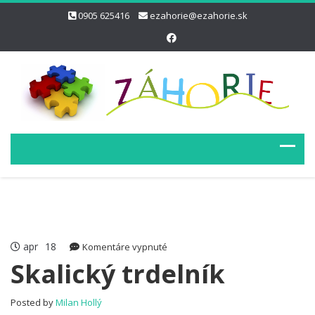
0905 625416
ezahorie@ezahorie.sk
apr
18
na
Komentáre vypnuté
Skalický
Skalický trdelník
trdelník
Posted by
Milan Hollý