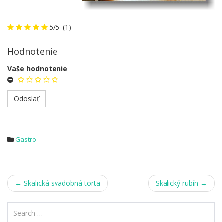
5/5
(1)
Hodnotenie
Vaše hodnotenie
Gastro
Post
←
Skalická svadobná torta
Skalický rubín
→
navigation