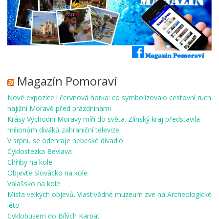
Magazín Pomoraví
Nové expozice i červnová horka: co symbolizovalo cestovní ruch
najižní Moravě před prázdninami
Krásy Východní Moravy míří do světa. Zlínský kraj představila
milionům diváků zahraniční televize
V srpnu se odehraje nebeské divadlo
Cyklostezka Bevlava
Chřiby na kole
Objevte Slovácko na kole
Valašsko na kole
Místa velkých objevů. Vlastivědné muzeum zve na Archeologické
léto
Cyklobusem do Bílých Karpat