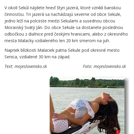
V okolí Sekúl nájdete hneď štyri jazerá, ktoré vznikli banskou
činnosťou. Tri jazerá sa nachádzajú severne od obce Sekule,
jedno leží na polceste medzi Sekulami a susednou obcou
Moravský Svätý Ján. Do obce Sekule sa dostanete poslednou
odbočkou z diaľnice pred českými hranicami, alebo z okresného
mesta Malacky vzdialeného len 20 km smerom na juh.
Napriek blízkosti Malaciek patria Sekule pod okresné mesto
Senica, vzdialené 30 km na západ.
Text: mojeslovensko.sk Foto: mojeslovensko.sk
V okolí Sekúl
nájdete hneď štyri
jazerá, ktoré vznikli
banskou činnosťou.
Tri jazerá sa
nachádzajú
severne od obce
Sekule, jedno leží
na polceste medzi