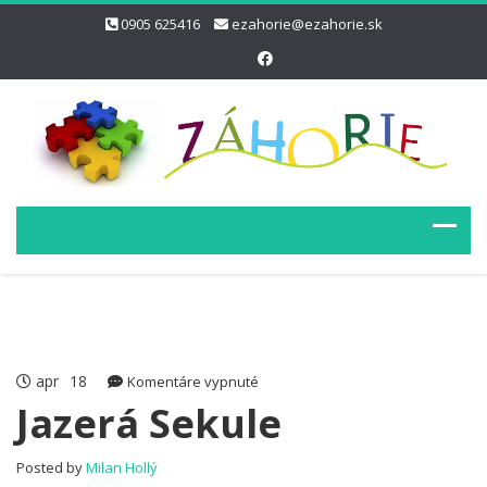
0905 625416
ezahorie@ezahorie.sk
apr
18
na
Komentáre vypnuté
Jazerá
Jazerá Sekule
Sekule
Posted by
Milan Hollý