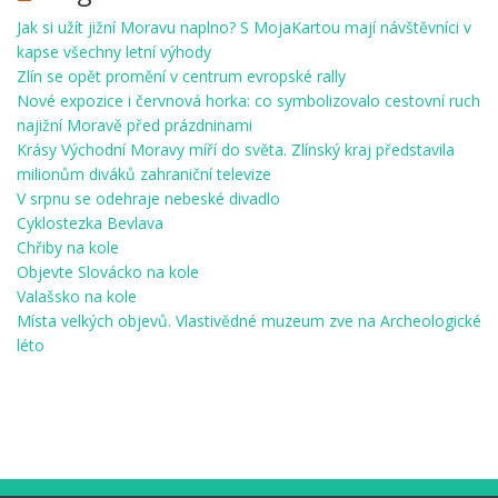
Jak si užít jižní Moravu naplno? S MojaKartou mají návštěvníci v
kapse všechny letní výhody
Zlín se opět promění v centrum evropské rally
Nové expozice i červnová horka: co symbolizovalo cestovní ruch
najižní Moravě před prázdninami
Krásy Východní Moravy míří do světa. Zlínský kraj představila
milionům diváků zahraniční televize
V srpnu se odehraje nebeské divadlo
Cyklostezka Bevlava
Chřiby na kole
Objevte Slovácko na kole
Valašsko na kole
Místa velkých objevů. Vlastivědné muzeum zve na Archeologické
léto