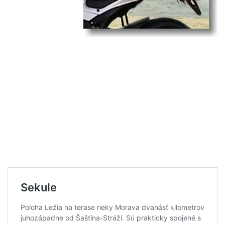
Sekulami a
susednou obcou
Moravský Svätý
Ján. Do obce
Sekule sa
dostanete poslednou odbočkou z diaľnice pred českými
hranicami, alebo z okresného mesta Malacky vzdialeného len 20
km smerom na juh.Napriek blízkosti Malaciek patria Sekule pod
okresné mesto Senica, vzdialené 30 km na západ.V okolí Sekúl
nájdete hneď štyri jazerá, ktoré vznikli banskou činnosťou. Tri
jazerá sa nachádzajú severne od obce Sekule, jedno leží na
polceste medzi Sekulami a susednou obcou Moravský Svätý Ján.
Do obce Sekule sa dostanete poslednou odbočkou z diaľnice
pred českými hranicami, alebo z okresného mesta Malacky
vzdialeného len 20 km smerom na juh.