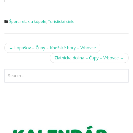
Šport, relax a kúpele
,
Turistické ciele
Post
←
Lopašov – Čupy – Knežské hory – Vrbovce
navigation
Zlatnícka dolina – Čupy – Vrbovce
→