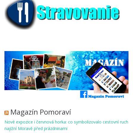
Magazín Pomoraví
Nové expozice i červnová horka: co symbolizovalo cestovní ruch
najižní Moravě před prázdninami