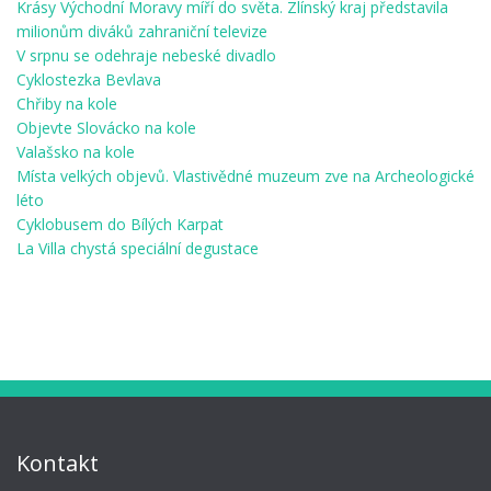
Krásy Východní Moravy míří do světa. Zlínský kraj představila
milionům diváků zahraniční televize
V srpnu se odehraje nebeské divadlo
Cyklostezka Bevlava
Chřiby na kole
Objevte Slovácko na kole
Valašsko na kole
Místa velkých objevů. Vlastivědné muzeum zve na Archeologické
léto
Cyklobusem do Bílých Karpat
La Villa chystá speciální degustace
Kontakt