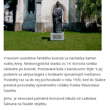
V tesnom susedstve farského kostola sa nachádza Karner
svätej Anny. Neskorogotická stavba zo 14. storočia vznikla
následne po kostole. Prestavaná bola v barokovom štýle. V jej
podzemí sa ukrýva krypta s hrobkami významných mešťanov.
Posledný raz sa do nej pochovávalo v roku 1930, keď do Skalice
previezli pozostatky významného rodáka Franka Víťazoslava
Sasinka.
Jemu je venovaná pamätná bronzová tabuľa od Ladislava
Šalouna na fasáde objektu.