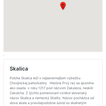
.
.
.
.
.
.
.
.