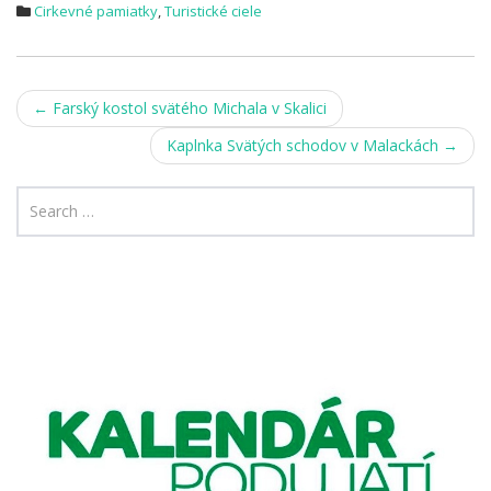
Cirkevné pamiatky
,
Turistické ciele
Post
←
Farský kostol svätého Michala v Skalici
navigation
Kaplnka Svätých schodov v Malackách
→