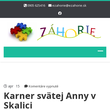
0905 625416
ezahorie@ezahorie.sk
apr
15
na
Komentáre vypnuté
Karner
Karner svätej Anny v
svätej
Skalici
Anny
v