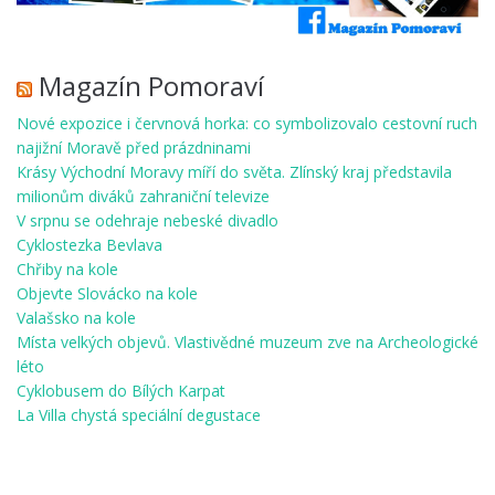
Magazín Pomoraví
Nové expozice i červnová horka: co symbolizovalo cestovní ruch
najižní Moravě před prázdninami
Krásy Východní Moravy míří do světa. Zlínský kraj představila
milionům diváků zahraniční televize
V srpnu se odehraje nebeské divadlo
Cyklostezka Bevlava
Chřiby na kole
Objevte Slovácko na kole
Valašsko na kole
Místa velkých objevů. Vlastivědné muzeum zve na Archeologické
léto
Cyklobusem do Bílých Karpat
La Villa chystá speciální degustace