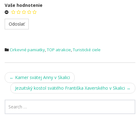
Vaše hodnotenie
Cirkevné pamiatky
,
TOP atrakcie
,
Turistické ciele
Post
←
Karner svätej Anny v Skalici
navigation
Jezuitský kostol svätého Františka Xaverského v Skalici
→