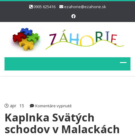
0905 625416
ezahorie@ezahorie.sk
apr
15
na
Komentáre vypnuté
Kaplnka
Kaplnka Svätých
Svätých
schodov v Malackách
schodov
v