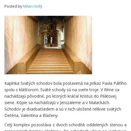
Malackách
Posted by
Milan Hollý
Kaplnka Svätých schodov bola postavená na príkaz Pavla Pálfiho
spolu s kláštorom. Sväté schody sú na svete troje. V Ríme sa
nachádzajú pôvodné, po ktorých kráčal Kristus do Pilátovej
siene. Kópie sa nachádzajú v Jeruzaleme a v Malackách.
Schodov je dvadsaťsedem a sú v nich uložené relikvie svätých
Detéria, Valentína a Blaženy.
Celý komplex pozostáva z dvoch schodísk oddelených stenou a