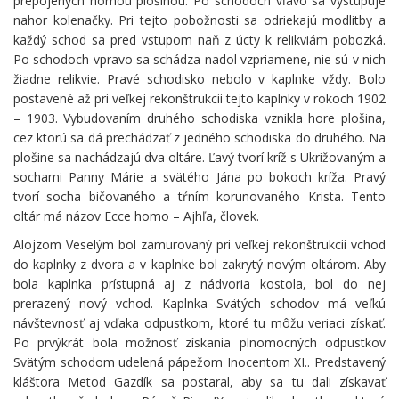
prepojených hornou plošinou. Po schodoch vľavo sa vystupuje
nahor kolenačky. Pri tejto pobožnosti sa odriekajú modlitby a
každý schod sa pred vstupom naň z úcty k relikviám pobozká.
Po schodoch vpravo sa schádza nadol vzpriamene, nie sú v nich
žiadne relikvie. Pravé schodisko nebolo v kaplnke vždy. Bolo
postavené až pri veľkej rekonštrukcii tejto kaplnky v rokoch 1902
– 1903. Vybudovaním druhého schodiska vznikla hore plošina,
cez ktorú sa dá prechádzať z jedného schodiska do druhého. Na
plošine sa nachádzajú dva oltáre. Ľavý tvorí kríž s Ukrižovaným a
sochami Panny Márie a svätého Jána po bokoch kríža. Pravý
tvorí socha bičovaného a tŕním korunovaného Krista. Tento
oltár má názov Ecce homo – Ajhľa, človek.
Alojzom Veselým bol zamurovaný pri veľkej rekonštrukcii vchod
do kaplnky z dvora a v kaplnke bol zakrytý novým oltárom. Aby
bola kaplnka prístupná aj z nádvoria kostola, bol do nej
prerazený nový vchod. Kaplnka Svätých schodov má veľkú
návštevnosť aj vďaka odpustkom, ktoré tu môžu veriaci získať.
Po prvýkrát bola možnosť získania plnomocných odpustkov
Svätým schodom udelená pápežom Inocentom XI.. Predstavený
kláštora Metod Gazdík sa postaral, aby sa tu dali získavať