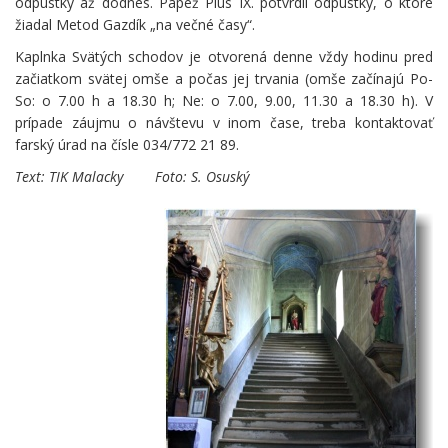
odpustky až dodnes. Pápež Pius IX. potvrdil odpustky, o ktoré
žiadal Metod Gazdík „na večné časy“.
Kaplnka Svätých schodov je otvorená denne vždy hodinu pred
začiatkom svätej omše a počas jej trvania (omše začínajú Po-
So: o 7.00 h a 18.30 h; Ne: o 7.00, 9.00, 11.30 a 18.30 h). V
prípade záujmu o návštevu v inom čase, treba kontaktovať
farský úrad na čísle 034/772 21 89.
Text: TIK Malacky Foto:
S. Osuský