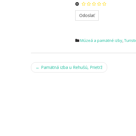
Múzeá a pamätné izby
,
Turist
Post
←
Pamätná izba u Rehušú, Prietrž
navigation