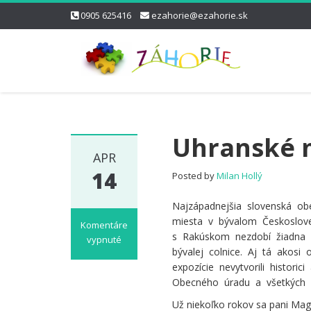
0905 625416
ezahorie@ezahorie.sk
Uhranské 
APR
14
Posted by
Milan Hollý
Najzápadnejšia slovenská ob
miesta v bývalom Českoslove
Komentáre
s Rakúskom nezdobí žiadna z
vypnuté
bývalej colnice. Aj tá akos
na
expozície nevytvorili histori
Uhranské
Obecného úradu a všetkých U
múzeum
v
Už niekoľko rokov sa pani Magd