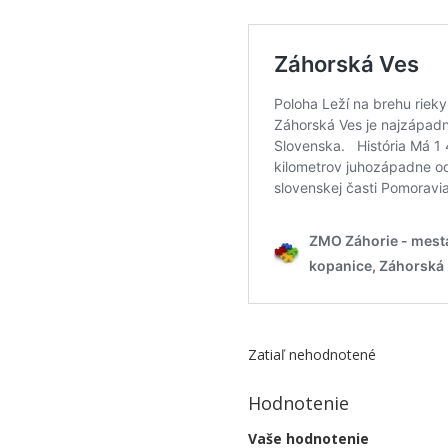
žiadna závora, ostnaté
Zatiaľ nehodnotené
Hodnotenie
Vaše hodnotenie