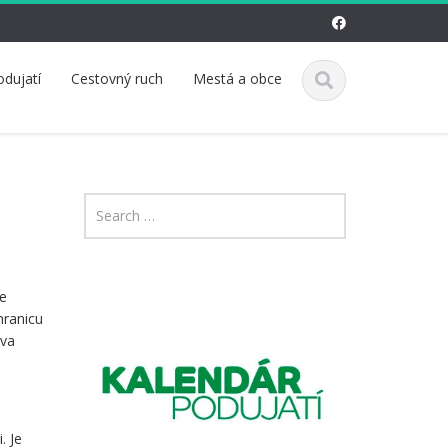
odujatí
Cestovný ruch
Mestá a obce
ie
hranicu
ova
. Je