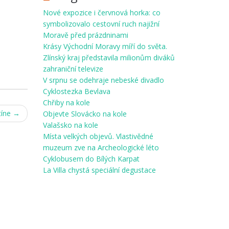
Nové expozice i červnová horka: co
symbolizovalo cestovní ruch najižní
Moravě před prázdninami
Krásy Východní Moravy míří do světa.
Zlínský kraj představila milionům diváků
zahraniční televize
V srpnu se odehraje nebeské divadlo
Cyklostezka Bevlava
Chřiby na kole
tíne
→
Objevte Slovácko na kole
Valašsko na kole
Místa velkých objevů. Vlastivědné
muzeum zve na Archeologické léto
Cyklobusem do Bílých Karpat
La Villa chystá speciální degustace