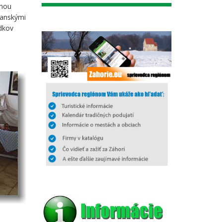
dnou
hranskými
edkov