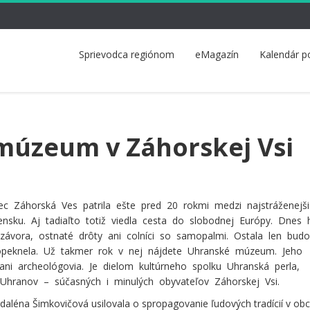
Sprievodca regiónom
eMagazín
Kalendár p
múzeum v Záhorskej Vsi
ec Záhorská Ves patrila ešte pred 20 rokmi medzi najstráženejš
nsku. Aj tadiaľto totiž viedla cesta do slobodnej Európy. Dnes 
ávora, ostnaté drôty ani colníci so samopalmi. Ostala len bud
i opeknela. Už takmer rok v nej nájdete Uhranské múzeum. Jeho
ci ani archeológovia. Je dielom kultúrneho spolku Uhranská perla,
hranov – súčasných i minulých obyvateľov Záhorskej Vsi.
aléna Šimkovičová usilovala o spropagovanie ľudových tradícií v obci