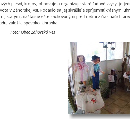
ých piesní, krojov, obnovuje a organizuje staré ľudové zvyky, je je
vota v Záhorskej Vsi. Podarilo sa jej skrášliť a spríjemniť krásnymi u
jmi, starými, našťastie ešte zachovanými predmetmi z čias našich pr
adu, založila spevokol Uhranka.
Foto: Obec Záhorská Ves
ec Záhorská Ves patrila ešte
áženejšie miesta v bývalom
totiž viedla cesta do
nicu s Rakúskom nezdobí
 ani colníci so samopalmi.
lnice. Aj tá akosi opeknela.
te Uhranské múzeum. Jeho
i ani archeológovia. Je dielom
 perla, Obecného úradu a
ch i minulých obyvateľov
a slovenská obec Záhorská Ves
edzi najstráženejšie miesta v
adiaľto totiž viedla cesta do
nicu s Rakúskom nezdobí