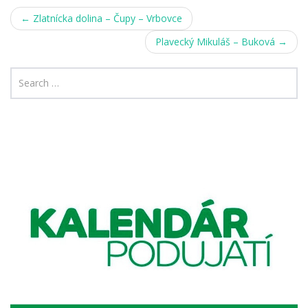
Post
←
Zlatnícka dolina – Čupy – Vrbovce
navigation
Plavecký Mikuláš – Buková
→