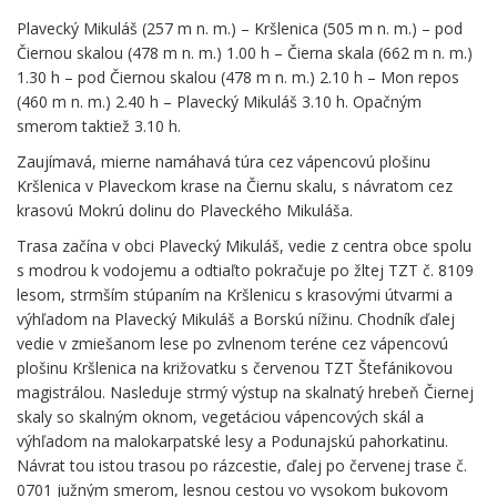
Plavecký Mikuláš (257 m n. m.) – Kršlenica (505 m n. m.) – pod
Čiernou skalou (478 m n. m.) 1.00 h – Čierna skala (662 m n. m.)
1.30 h – pod Čiernou skalou (478 m n. m.) 2.10 h – Mon repos
(460 m n. m.) 2.40 h – Plavecký Mikuláš 3.10 h. Opačným
smerom taktiež 3.10 h.
Zaujímavá, mierne namáhavá túra cez vápencovú plošinu
Kršlenica v Plaveckom krase na Čiernu skalu, s návratom cez
krasovú Mokrú dolinu do Plaveckého Mikuláša.
Trasa začína v obci Plavecký Mikuláš, vedie z centra obce spolu
s modrou k vodojemu a odtiaľto pokračuje po žltej TZT č. 8109
lesom, strmším stúpaním na Kršlenicu s krasovými útvarmi a
výhľadom na Plavecký Mikuláš a Borskú nížinu. Chodník ďalej
vedie v zmiešanom lese po zvlnenom teréne cez vápencovú
plošinu Kršlenica na križovatku s červenou TZT Štefánikovou
magistrálou. Nasleduje strmý výstup na skalnatý hrebeň Čiernej
skaly so skalným oknom, vegetáciou vápencových skál a
výhľadom na malokarpatské lesy a Podunajskú pahorkatinu.
Návrat tou istou trasou po rázcestie, ďalej po červenej trase č.
0701 južným smerom, lesnou cestou vo vysokom bukovom