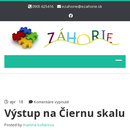
0905 625416
ezahorie@ezahorie.sk
apr
18
na
Komentáre vypnuté
Výstup
Výstup na Čiernu skalu
na
Čiernu
Posted by
martina kollarova
skalu