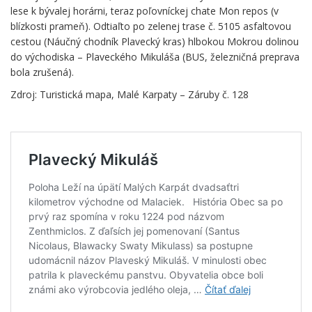
lese k bývalej horárni, teraz poľovníckej chate Mon repos (v
blízkosti prameň). Odtiaľto po zelenej trase č. 5105 asfaltovou
cestou (Náučný chodník Plavecký kras) hlbokou Mokrou dolinou
do východiska – Plaveckého Mikuláša (BUS, železničná preprava
bola zrušená).
Zdroj: Turistická mapa, Malé Karpaty – Záruby č. 128
.