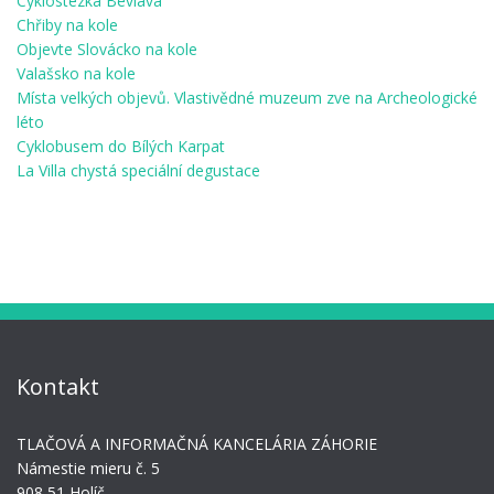
Cyklostezka Bevlava
Chřiby na kole
Objevte Slovácko na kole
Valašsko na kole
Místa velkých objevů. Vlastivědné muzeum zve na Archeologické
léto
Cyklobusem do Bílých Karpat
La Villa chystá speciální degustace
Kontakt
TLAČOVÁ A INFORMAČNÁ KANCELÁRIA ZÁHORIE
Námestie mieru č. 5
908 51 Holíč