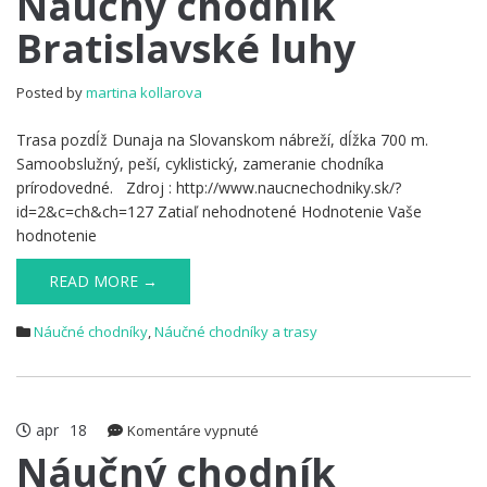
Náučný chodník
chodník
Bratislavské luhy
Bratislavské
luhy
Posted by
martina kollarova
Trasa pozdĺž Dunaja na Slovanskom nábreží, dĺžka 700 m.
Samoobslužný, peší, cyklistický, zameranie chodníka
prírodovedné. Zdroj : http://www.naucnechodniky.sk/?
id=2&c=ch&ch=127 Zatiaľ nehodnotené Hodnotenie Vaše
hodnotenie
READ MORE →
Náučné chodníky
,
Náučné chodníky a trasy
apr
18
na
Komentáre vypnuté
Náučný
Náučný chodník
chodník