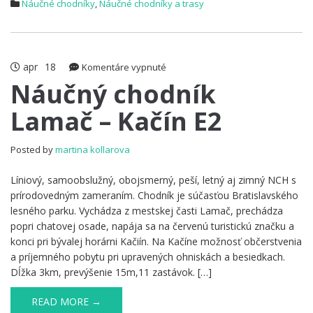
Náučné chodníky
,
Náučné chodníky a trasy
apr
18
na
Komentáre vypnuté
Náučný
Náučný chodník
chodník
Lamač – Kačín E2
Lamač
–
Kačín
Posted by
martina kollarova
E2
Líniový, samoobslužný, obojsmerný, peší, letný aj zimný NCH s
prírodovedným zameraním. Chodník je súčasťou Bratislavského
lesného parku. Vychádza z mestskej časti Lamač, prechádza
popri chatovej osade, napája sa na červenú turistickú značku a
konci pri bývalej horárni Kačiín. Na Kačíne možnosť občerstvenia
a príjemného pobytu pri upravených ohniskách a besiedkach.
Dĺžka 3km, prevýšenie 15m,11 zastávok. […]
READ MORE →