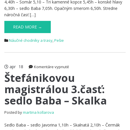
4,40h – Somár 5,10 – Tri kamenné kopce 5,45h – konské hlavy
6,30h – sedlo Baba 7,05h. Opačným smerom 6,50h. Stredne
náročná časť […]
READ MORE →
Náučné chodníky a trasy
,
Pešie
apr
18
na
Komentáre vypnuté
Štefánikovou
Štefánikovou
magistrálou
magistrálou 3.časť:
3.časť:
sedlo
sedlo Baba – Skalka
Baba
–
Skalka
Posted by
martina kollarova
Sedlo Baba – sedlo Javorina 1,10h – Skalnatá 2,10h – Čermák