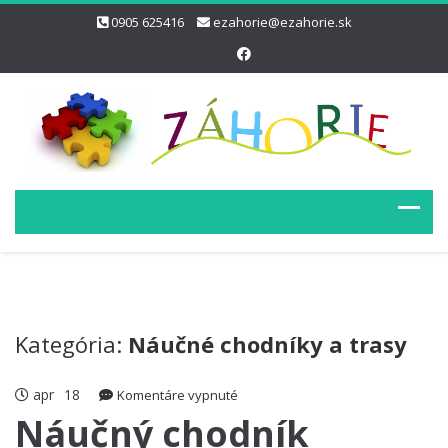
0905 625416
ezahorie@ezahorie.sk
Kategória:
Náučné chodníky a trasy
apr
18
na
Komentáre vypnuté
Náučný
Náučný chodník
chodník