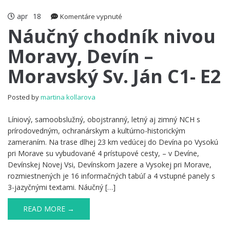
apr
18
na
Komentáre vypnuté
Náučný
Náučný chodník nivou
chodník
Moravy, Devín –
nivou
Moravy,
Moravský Sv. Ján C1- E2
Devín
–
Moravský
Posted by
martina kollarova
Sv.
Ján
Líniový, samoobslužný, obojstranný, letný aj zimný NCH s
C1-
prírodovedným, ochranárskym a kultúrno-historickým
E2
zameraním. Na trase dlhej 23 km vedúcej do Devína po Vysokú
pri Morave su vybudované 4 prístupové cesty, – v Devíne,
Devínskej Novej Vsi, Devínskom Jazere a Vysokej pri Morave,
rozmiestnených je 16 informačných tabúľ a 4 vstupné panely s
3-jazyčnými textami. Náučný […]
READ MORE →