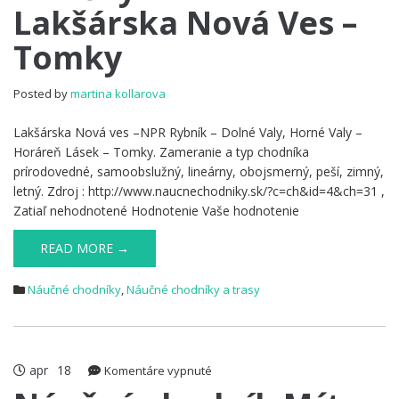
Lakšárska Nová Ves –
Lakšárska
Nová
Tomky
Ves
–
Tomky
Posted by
martina kollarova
Lakšárska Nová ves –NPR Rybník – Dolné Valy, Horné Valy –
Horáreň Lásek – Tomky. Zameranie a typ chodníka
prírodovedné, samoobslužný, lineárny, obojsmerný, peší, zimný,
letný. Zdroj : http://www.naucnechodniky.sk/?c=ch&id=4&ch=31 ,
Zatiaľ nehodnotené Hodnotenie Vaše hodnotenie
READ MORE →
Náučné chodníky
,
Náučné chodníky a trasy
apr
18
na
Komentáre vypnuté
Náučný