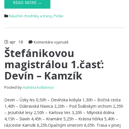
READ MORE →
Náučné chodníky a trasy
,
Pešie
apr
18
na
Komentáre vypnuté
Štefánikovou
Štefánikovou
magistrálou
magistrálou 1.časť:
1.časť:
Devín
Devín – Kamzík
–
Kamzík
Posted by
martina kollarova
Devín – Úzky les 0,50h – Devínska kobyla 1,30h – Bočná cesta
1,40h – Dúbravská hlavica 2,20h – Pod Švábskym vrchom 2,35h
– Jezuitské lesy 2,50h – Karlova Ves 3,20h – Mlynská dolina
4,15h – Slavín 4,45h – Kramáre 5,25h – Krásna hôrka 5,40h –
rázcestie Kamzík 6,25h.Opačným smerom 6,05h. Trasa v prvej