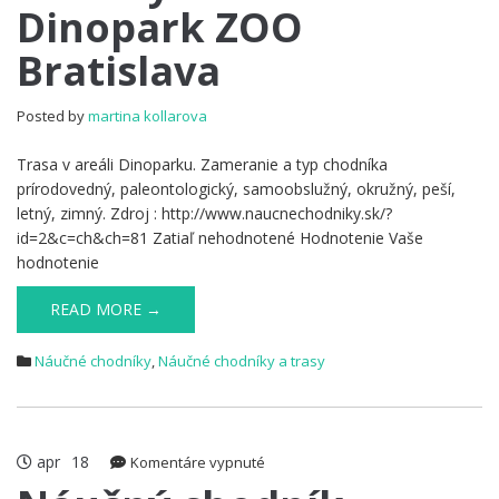
Dinopark ZOO
Dinopark
ZOO
Bratislava
Bratislava
Posted by
martina kollarova
Trasa v areáli Dinoparku. Zameranie a typ chodníka
prírodovedný, paleontologický, samoobslužný, okružný, peší,
letný, zimný. Zdroj : http://www.naucnechodniky.sk/?
id=2&c=ch&ch=81 Zatiaľ nehodnotené Hodnotenie Vaše
hodnotenie
READ MORE →
Náučné chodníky
,
Náučné chodníky a trasy
apr
18
na
Komentáre vypnuté
Náučný