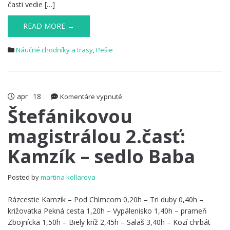
časti vedie […]
READ MORE →
Náučné chodníky a trasy
,
Pešie
apr
18
na
Komentáre vypnuté
Štefánikovou
Štefánikovou
magistrálou
magistrálou 2.časť:
2.časť:
Kamzík
Kamzík – sedlo Baba
–
sedlo
Baba
Posted by
martina kollarova
Rázcestie Kamzík – Pod Chlmcom 0,20h – Tri duby 0,40h –
križovatka Pekná cesta 1,20h – Vypálenisko 1,40h – prameň
Zbojnícka 1,50h – Biely kríž 2,45h – Salaš 3,40h – Kozí chrbát