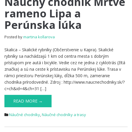
Náučný chodník Mŕtve
chodník
rameno Lipa a
Mŕtve
rameno
Perúnska lúka
Lipa
a
Perúnska
Posted by
martina kollarova
lúka
Skalica – Skalické rybníky (Občerstvenie u Kapra). Skalické
rybníky sa nachádzajú 1 km od centra mesta s dobrým
prístupom pre autá i bicykle. Vedie cez ne jedna z cyklotrás (žltá
značka) a sú na ceste k prístavisku na Perúnskej lúke. Trasa v
rámci priestoru Perúnskej lúky, dĺžka 500 m, zameranie
chodníka prírodovedné. Zdroj : http://www.naucnechodniky.sk/?
c=ch&id=4&ch=31 […]
READ MORE →
Náučné chodníky
,
Náučné chodníky a trasy