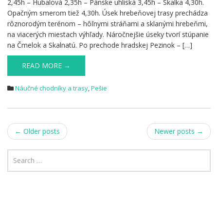
2,45h – Hubalová 2,35h – Pánske uhliská 3,45h – Skalka 4,30h.
Opačným smerom tiež 4,30h. Úsek hrebeňovej trasy prechádza
rôznorodým terénom – hôľnymi stráňami a sklanými hrebeňmi,
na viacerých miestach výhľady. Náročnejšie úseky tvorí stúpanie
na Čmelok a Skalnatú. Po prechode hradskej Pezinok – […]
READ MORE →
Náučné chodníky a trasy
,
Pešie
Post
←
Older posts
Newer posts
→
navigation