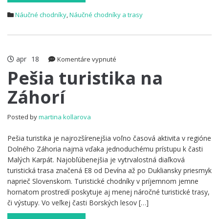
Náučné chodníky
,
Náučné chodníky a trasy
apr
18
na
Komentáre vypnuté
Pešia
Pešia turistika na
turistika
Záhorí
na
Záhorí
Posted by
martina kollarova
Pešia turistika je najrozšírenejšia voľno časová aktivita v regióne
Dolného Záhoria najmä vďaka jednoduchému prístupu k časti
Malých Karpát. Najobľúbenejšia je vytrvalostná diaľková
turistická trasa značená E8 od Devína až po Dukliansky priesmyk
naprieč Slovenskom. Turistické chodníky v príjemnom jemne
hornatom prostredí poskytuje aj menej náročné turistické trasy,
či výstupy. Vo veľkej časti Borských lesov […]