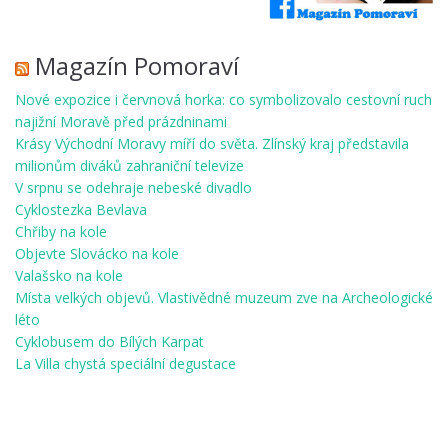
Magazín Pomoraví
Nové expozice i červnová horka: co symbolizovalo cestovní ruch
najižní Moravě před prázdninami
Krásy Východní Moravy míří do světa. Zlínský kraj představila
milionům diváků zahraniční televize
V srpnu se odehraje nebeské divadlo
Cyklostezka Bevlava
Chřiby na kole
Objevte Slovácko na kole
Valašsko na kole
Místa velkých objevů. Vlastivědné muzeum zve na Archeologické
léto
Cyklobusem do Bílých Karpat
La Villa chystá speciální degustace